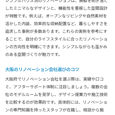
シンプルハウス流のリノベーションは、無駄を削ぎ落と
最新リノベーショントレンドをモデルルー
したミニマルなデザインと、機能性を重視した空間設計
ムで体験
が特徴です。例えば、オープンなリビングや自然素材を
大阪で注目のリノベーション会社動向
活かした内装、効率的な収納配置など、暮らしやすさを
オンラインで学ぶリノベーション最新事例
追求した事例が多数あります。これらの実例を参考にす
シンプルハウスのトレンドデザインをチェ
ることで、自分のライフスタイルに合ったリノベーショ
ック
ンの方向性を明確にできます。シンプルながらも温かみ
のある空間づくりが魅力です。
モデルルームで人気のデザインアイデア紹
介
大阪のリノベーション会社選びのコツ
中古物件リノベーションの最新ポイント
大阪府でリノベーション会社を選ぶ際は、実績や口コ
大阪府のリノベーションモデルルームで快適な
ミ、アフターサポート体制に注目しましょう。複数の会
住まいを発見
社のモデルルームを見学し、デザイン提案力や施工技術
リノベーションで快適な暮らしを実現する
を比較するのが効果的です。具体的には、リノベーショ
方法
ンの専門知識を持ったスタッフが在籍し、相談から施
おしゃれなリノベーション空間の魅力解説