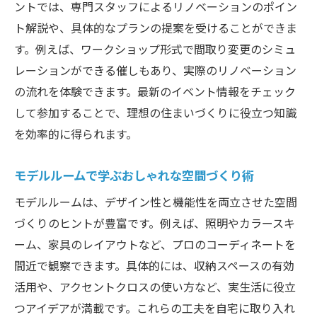
ントでは、専門スタッフによるリノベーションのポイン
シンプルハウスの空間設計のポイント徹底
ト解説や、具体的なプランの提案を受けることができま
解説
す。例えば、ワークショップ形式で間取り変更のシミュ
モデルルームで広さと快適性を比較しよう
レーションができる催しもあり、実際のリノベーション
中古物件を広く使うリノベーションアイデ
の流れを体験できます。最新のイベント情報をチェック
ア
して参加することで、理想の住まいづくりに役立つ知識
を効率的に得られます。
大阪のリノベーションイベント活用法
リノベーションなら大阪府内のモデルルームが
モデルルームで学ぶおしゃれな空間づくり術
おすすめ
モデルルームは、デザイン性と機能性を両立させた空間
大阪で注目のリノベーション会社選び方
づくりのヒントが豊富です。例えば、照明やカラースキ
モデルルームで見つける理想の間取り術
ーム、家具のレイアウトなど、プロのコーディネートを
リノベーション物件の違いを現地で体感
間近で観察できます。具体的には、収納スペースの有効
オンライン見学で便利なリノベーション体
活用や、アクセントクロスの使い方など、実生活に役立
験
つアイデアが満載です。これらの工夫を自宅に取り入れ