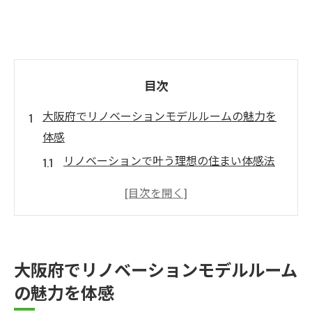
目次
大阪府でリノベーションモデルルームの魅力を
体感
リノベーションで叶う理想の住まい体感法
大阪府のリノベーションイベント最新情報
モデルルームで学ぶおしゃれな空間づくり
術
中古物件リノベーションのメリットを紹介
大阪府でリノベーションモデルルーム
シンプルハウス流リノベーション実例解説
の魅力を体感
大阪のリノベーション会社選びのコツ