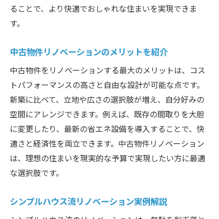
シンプルハウスのモデルルーム活用法
ることで、より快適でおしゃれな住まいを実現できま
中古物件リノベーションの相談ポイント
す。
大阪府のモデルルームでリノベーションの実例
中古物件リノベーションのメリットを紹介
を確認
リノベーション実例で学ぶ住まいの工夫
中古物件をリノベーションする最大のメリットは、コス
おしゃれなリノベーション事例集を紹介
トパフォーマンスの高さと自由な設計が可能な点です。
新築に比べて、立地や広さの選択肢が増え、自分好みの
シンプルハウスの実例から得るアイデア
空間にアレンジできます。例えば、既存の間取りを大胆
大阪のリノベーションランキング最新動向
に変更したり、最新の省エネ設備を導入することで、快
リノベーション会社選びの実例比較ポイン
適さと経済性を両立できます。中古物件リノベーション
ト
は、理想の住まいを現実的な予算で実現したい方に最適
モデルルーム見学で得られる具体的メリッ
な選択肢です。
ト
リノベーションの最新トレンドを大阪のモデル
シンプルハウス流リノベーション実例解説
ルームでチェック