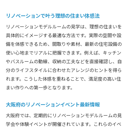
リノベーションモデルルーム見学で理想の住ま
いを実現
リノベーションで叶う理想の住まい体感法
リノベーション見学で空間づくりのヒント
リノベーションモデルルームの見学は、理想の住まいを
発見
具体的にイメージする最適な方法です。実際の空間や設
おしゃれなリノベーション物件の魅力とは
備を体感できるため、間取りや素材、最新の住宅設備の
シンプルハウスの施工事例で学ぶデザイン
使い心地までリアルに把握できます。例えば、キッチン
やバスルームの動線、収納の工夫などを直接確認し、自
オンライン見学で手軽にリノベーション体
分のライフスタイルに合わせたアレンジのヒントを得ら
験
れます。こうした体感を重ねることで、満足度の高い住
モデルルームで実感する住まいの変化
まい作りへの第一歩となります。
中古物件リノベーションの流れを解説
大阪のリノベーションモデルルームで空間の広
大阪府のリノベーションイベント最新情報
さを体感
大阪府では、定期的にリノベーションモデルルームの見
リノベーションで叶う広々空間の工夫とは
学会や体験イベントが開催されています。これらのイベ
大阪で人気のおしゃれリノベーション物件