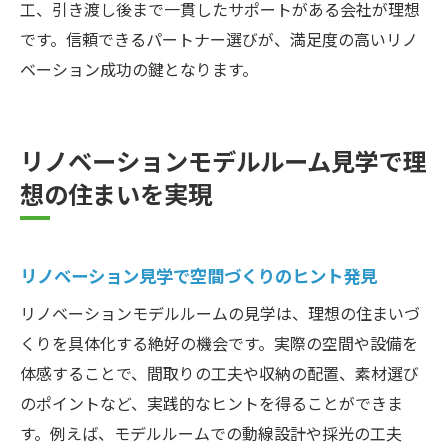
工、引き渡し後まで一貫したサポートがある会社が理想
シンプルハウスの快適空間づくり事例紹介
です。信頼できるパートナー選びが、満足度の高いリノ
モデルルームで体感する最新設備の特徴
ベーション成功の鍵となります。
中古物件を快適に変えるリノベーション術
大阪のリノベーション会社選定ポイント
リノベーションモデルルーム見学で理
中古物件のリノベーションを大阪府のモデルル
想の住まいを実現
ームで体験
中古物件リノベーションの魅力と注意点
モデルルーム体験でわかるリノベーション
リノベーション見学で空間づくりのヒント発見
効果
リノベーションモデルルームの見学は、理想の住まいづ
シンプルハウスの中古物件活用術を紹介
くりを具体化する絶好の機会です。実際の空間や設備を
リノベーション会社ランキングの見方解説
体感することで、間取りの工夫や収納の配置、素材選び
大阪で選ぶ中古物件リノベーションのコツ
のポイントなど、実践的なヒントを得ることができま
オンライン見学で中古物件リノベーション
す。例えば、モデルルームでの動線設計や採光の工夫