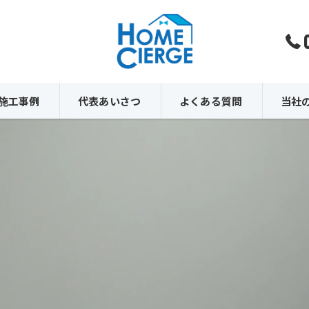
施工事例
代表あいさつ
よくある質問
当社
内装
外壁
外構
原状回
解体