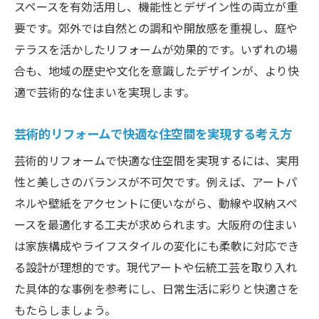
スペースを有効活用し、機能性とデザイン性の両立が重
プローチ
要です。郊外では自然との調和や開放感を重視し、庭や
大阪府での芸術的リフォームの魅力とは
テラスを活かしたリフォームが効果的です。いずれの場
リフォームで実現できる芸術的な魅力の
合も、地域の歴史や文化を意識したデザインが、より快
数々
適で芸術的な住まいを実現します。
大阪府ならではの芸術的リフォームの魅力
解説
芸術的リフォームで快適な住空間を実現する考え方
リフォームにおける芸術性がもたらす生活
芸術的リフォームで快適な住空間を実現するには、実用
の変化
性と美しさのバランスが不可欠です。例えば、アートパ
芸術的なリフォームで心地よい暮らしを叶
ネルや壁紙をアクセントに使いながら、動線や収納スペ
える理由
ースを最適化する工夫が求められます。大阪府の住まい
リフォームが住まいの印象を一新する芸術
は家族構成やライフスタイルの変化にも柔軟に対応でき
的効果
る設計が理想的です。現代アートや伝統工芸を取り入れ
大阪府で感じる芸術的リフォームの価値と
た具体的な事例を参考にし、日常生活に彩りと快適さを
は
もたらしましょう。