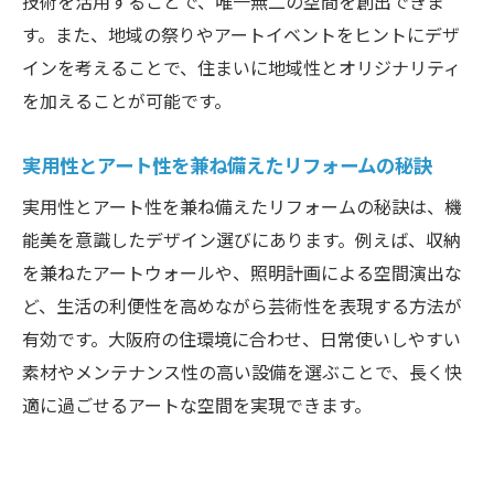
技術を活用することで、唯一無二の空間を創出できま
大阪府で話題の芸術的リフォーム実例に注
す。また、地域の祭りやアートイベントをヒントにデザ
目
インを考えることで、住まいに地域性とオリジナリティ
リフォーム業界で進化する芸術的デザイン
を加えることが可能です。
とは
実用性とアート性を兼ね備えたリフォームの秘訣
芸術性を取り入れたリフォームの流行ポイ
ント
実用性とアート性を兼ね備えたリフォームの秘訣は、機
大阪府のリフォーム事例から学ぶ芸術的工
能美を意識したデザイン選びにあります。例えば、収納
夫
を兼ねたアートウォールや、照明計画による空間演出な
ど、生活の利便性を高めながら芸術性を表現する方法が
リフォームで叶える最先端の芸術的空間
有効です。大阪府の住環境に合わせ、日常使いしやすい
大阪府でのリフォーム事例を徹底解説
素材やメンテナンス性の高い設備を選ぶことで、長く快
芸術的リフォーム事例から学ぶ成功の要素
適に過ごせるアートな空間を実現できます。
大阪府で実際に行われたリフォームを深掘
り
リフォーム事例にみる芸術と機能のバラン