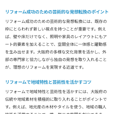
芸術的なリフォームを求めるなら大阪府で
リフォーム成功のための芸術的な発想転換のポイント
大阪府で芸術的なリフォームを選ぶメリッ
ト
リフォーム成功のための芸術的な発想転換には、既存の
枠にとらわれず新しい視点を持つことが重要です。例え
芸術性重視のリフォームが大阪府で人気の
ば、壁や床だけでなく、照明や家具のレイアウトにもア
理由
ート的要素を加えることで、空間全体に一体感と躍動感
リフォーム市場で注目される芸術的デザイ
を生み出せます。大阪府の多様な文化背景を活かし、外
ン
部の専門家と協力しながら独自の発想を取り入れること
理想を叶える大阪府のリフォーム提案の特
が、理想のリフォームを実現する近道です。
徴
大阪府で実現する芸術と暮らしの調和
リフォームで地域特性と芸術性を活かすコツ
芸術的リフォームを依頼する際のポイント
リフォームで地域特性と芸術性を活かすには、大阪府の
大阪府リフォームの最新トレンドと実例を紹介
伝統や地域素材を積極的に取り入れることがポイントで
リフォームで注目される最新芸術トレンド
す。例えば、地元産の木材やタイルを使う、地域の職人
を解説