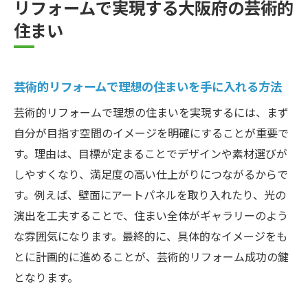
リフォームで実現する大阪府の芸術的
ス
住まい
芸術性を重視したリフォーム事例の詳細解
説
芸術的リフォームで理想の住まいを手に入れる方法
リフォーム事例を参考に理想の空間を探す
方法
芸術的リフォームで理想の住まいを実現するには、まず
大阪府で注目のリフォーム事例を紹介
自分が目指す空間のイメージを明確にすることが重要で
す。理由は、目標が定まることでデザインや素材選びが
リフォームで大阪府の魅力を引き出す方法
しやすくなり、満足度の高い仕上がりにつながるからで
リフォームで地域の魅力を最大限に活かす
す。例えば、壁面にアートパネルを取り入れたり、光の
考え方
演出を工夫することで、住まい全体がギャラリーのよう
大阪府の伝統と芸術をリフォームに取り入
な雰囲気になります。最終的に、具体的なイメージをも
れる工夫
とに計画的に進めることが、芸術的リフォーム成功の鍵
リフォームで暮らしと芸術性を両立させる
となります。
方法