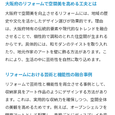
芸術的リフォームが叶える大阪府らしい住
大阪府のリフォームで空間美を高める工夫とは
空間
大阪府で空間美を向上させるリフォームには、地域の歴
リフォームで地域性を活かした芸術的な提
史や文化を活かしたデザイン選びが効果的です。理由
案
は、大阪府特有の伝統的要素や現代的なトレンドを融合
大阪府の魅力を再発見するリフォーム活用
させることで、個性的で調和のとれた住空間が生まれる
術
からです。具体的には、和モダンのテイストを取り入れ
大阪府の芸術的リフォームを成功させるポイン
たり、地元作家のアートを壁に飾る方法があります。こ
ト
れにより、生活の中に芸術性を自然に取り込めます。
リフォーム成功のための芸術的視点の大切
リフォームにおける芸術と機能性の融合事例
さ
大阪府で安心してリフォームを進める方法
リフォームで芸術性と機能性を両立させる事例として、
芸術性と実用性を両立するリフォームの工
収納家具をアート作品のようにデザインする方法があり
夫
ます。これは、実用的な収納力を確保しつつ、空間全体
の美観を高めるためです。例えば、オープンシェルフを
リフォームで理想を叶えるための準備ポイ
壁面アートとして配置し、季節ごとにディスプレイを変