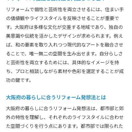
実用性とアート性を兼ね備えたリフォーム
リフォームで個性と芸術性を両立させるには、住まい手
の秘訣
の価値観やライフスタイルを反映させることが重要で
リフォームで実現する大阪府の芸術的住まい
す。大阪府は多様な文化が交差する地域であり、独自の
芸術的リフォームで理想の住まいを手に入
美意識や伝統を活かしたデザインが求められます。例え
れる方法
ば、和の要素を取り入れつつ現代的なアートを融合させ
大阪府のリフォームで空間美を高める工夫
ることで、唯一無二の空間を生み出せます。自分らしさ
とは
と芸術性を両立するためには、具体的なイメージを持
リフォームにおける芸術と機能性の融合事
ち、プロと相談しながら素材や色彩を選定することが成
例
功の鍵です。
快適さと芸術性を両立するリフォームアイ
大阪府の暮らしに合うリフォーム発想法とは
デア
リフォームで住まいを芸術空間に変えるポ
大阪府の暮らしに合うリフォーム発想法は、都市部と郊
イント
外の特性を理解し、それぞれのライフスタイルに合わせ
た空間づくりを行う点にあります。都市部では限られた
生活に彩りを加えるリフォームの芸術的ア