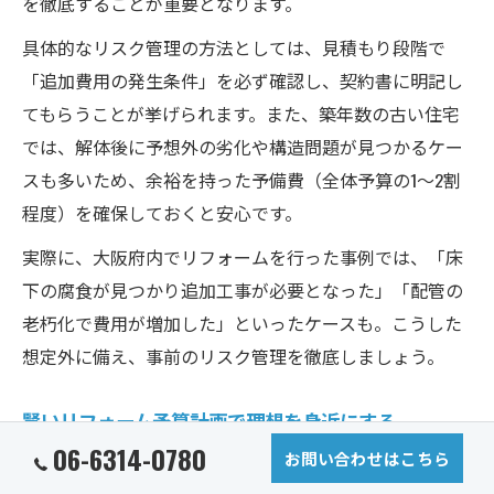
を徹底することが重要となります。
具体的なリスク管理の方法としては、見積もり段階で
「追加費用の発生条件」を必ず確認し、契約書に明記し
てもらうことが挙げられます。また、築年数の古い住宅
では、解体後に予想外の劣化や構造問題が見つかるケー
スも多いため、余裕を持った予備費（全体予算の1～2割
程度）を確保しておくと安心です。
実際に、大阪府内でリフォームを行った事例では、「床
下の腐食が見つかり追加工事が必要となった」「配管の
老朽化で費用が増加した」といったケースも。こうした
想定外に備え、事前のリスク管理を徹底しましょう。
賢いリフォーム予算計画で理想を身近にする
06-6314-0780
お問い合わせはこちら
理想の住まいを実現するためには、現実的かつ賢い予算