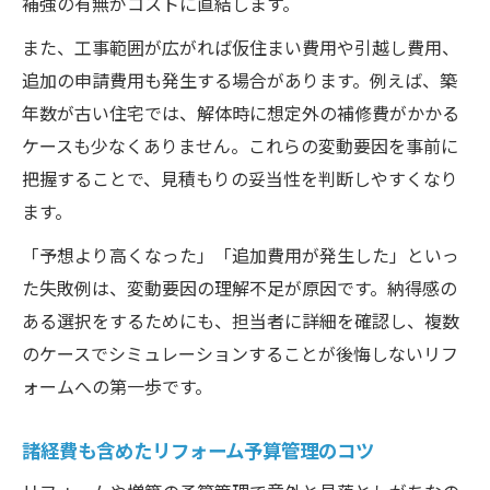
用項目
補強の有無がコストに直結します。
大阪府で押さえたい増築リフォームの業者
また、工事範囲が広がれば仮住まい費用や引越し費用、
選び
追加の申請費用も発生する場合があります。例えば、築
リフォーム費用を抑えるための増築計画の
年数が古い住宅では、解体時に想定外の補修費がかかる
工夫
ケースも少なくありません。これらの変動要因を事前に
把握することで、見積もりの妥当性を判断しやすくなり
増築リフォームに必要な申請とそのポイン
ます。
ト
理想の住まいを実現する増築リフォームの
「予想より高くなった」「追加費用が発生した」といっ
流れ
た失敗例は、変動要因の理解不足が原因です。納得感の
ある選択をするためにも、担当者に詳細を確認し、複数
のケースでシミュレーションすることが後悔しないリフ
ォームへの第一歩です。
諸経費も含めたリフォーム予算管理のコツ