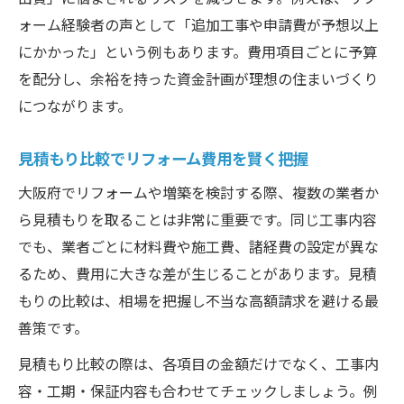
コツ
ォーム経験者の声として「追加工事や申請費が予想以上
にかかった」という例もあります。費用項目ごとに予算
リフォーム費用比較で失敗しないための視
を配分し、余裕を持った資金計画が理想の住まいづくり
点
につながります。
相場を理解し希望に合ったリフォームを実
現
見積もり比較でリフォーム費用を賢く把握
理想の住まいへ導く増築リフォーム計画術
大阪府でリフォームや増築を検討する際、複数の業者か
増築リフォーム計画で理想の空間を創る方
ら見積もりを取ることは非常に重要です。同じ工事内容
法
でも、業者ごとに材料費や施工費、諸経費の設定が異な
リフォーム成功に欠かせない具体的な予算
るため、費用に大きな差が生じることがあります。見積
設計
もりの比較は、相場を把握し不当な高額請求を避ける最
生活ニーズに合わせた増築アイデアと費用
善策です。
感
見積もり比較の際は、各項目の金額だけでなく、工事内
リフォームと増築の両立で暮らしをグレー
容・工期・保証内容も合わせてチェックしましょう。例
ドアップ