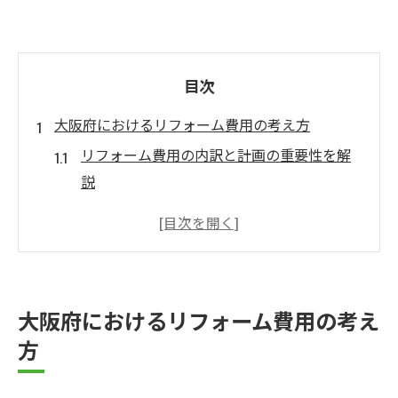
目次
大阪府におけるリフォーム費用の考え方
リフォーム費用の内訳と計画の重要性を解
説
見積もり比較でリフォーム費用を賢く把握
リフォーム費用の変動要因を知り納得の選
択へ
諸経費も含めたリフォーム予算管理のコツ
大阪府におけるリフォーム費用の考え
リフォーム業者選びで費用差が生まれる理
方
由
増築を検討中なら知っておきたい実践ポイント