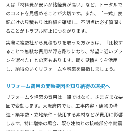
えば「材料費が安いが諸経費が高い」など、トータルで
増築リフォーム計画時の申請・登記チェッ
のコストを見極めることが大切です。また、「一式」表
ク項目
記だけの見積もりは詳細を確認し、不明点は必ず質問す
失敗しないリフォームの賢い予算の立て方
ることがトラブル防止につながります。
リフォーム費用の見積もりを徹底的に精査
実際に複数社から見積もりを取った方からは、「比較す
無駄を省くリフォーム予算配分と優先順位
ることで無駄な費用が浮き彫りになり、希望に近いプラ
リフォーム費用の想定外を防ぐリスク管理
ンを選べた」との声もあります。賢く見積もりを活用
術
し、納得のいくリフォームや増築を目指しましょう。
賢いリフォーム予算計画で理想を身近にす
る
リフォーム費用の変動要因を知り納得の選択へ
複数業者でリフォーム費用を比較するメリ
リフォームや増築の費用は一律ではなく、さまざまな要
ット
因で変動します。大阪府内でも、工事内容・建物の構
大阪府で理想を叶える増築のコツと注意点
造・築年数・立地条件・使用する素材などが費用に影響
増築リフォーム成功の秘訣と注意すべき費
します。特に増築の場合、既存建物との接続部分や耐震