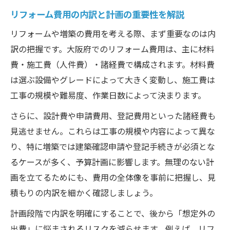
増築リフォームで押さえるべき費用ポイン
リフォーム費用の内訳と計画の重要性を解説
ト
リフォームや増築の費用を考える際、まず重要なのは内
リフォームと増築の違いを把握し予算を立
訳の把握です。大阪府でのリフォーム費用は、主に材料
てる
費・施工費（人件費）・諸経費で構成されます。材料費
増築時に発生しやすい追加費用を事前に確
は選ぶ設備やグレードによって大きく変動し、施工費は
認
工事の規模や難易度、作業日数によって決まります。
リフォーム成功のための増築プラン作成術
さらに、設計費や申請費用、登記費用といった諸経費も
増築リフォーム依頼先選びの注意点とは
見逃せません。これらは工事の規模や内容によって異な
リフォームの費用相場を大阪府で知るべき理由
り、特に増築では建築確認申請や登記手続きが必須とな
リフォーム費用相場を知り予算オーバーを
るケースが多く、予算計画に影響します。無理のない計
防ぐ
画を立てるためにも、費用の全体像を事前に把握し、見
積もりの内訳を細かく確認しましょう。
大阪府のリフォーム動向から見る費用の特
徴
計画段階で内訳を明確にすることで、後から「想定外の
費用相場を基にしたリフォーム業者選びの
出費」に悩まされるリスクを減らせます。例えば、リフ