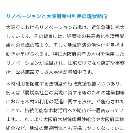
リノベーション現場で注目されるおおさか
河内材
リノベーションと大阪府産材利用の現状動向
地域産材の選定で知っておきたいリノベーショ
大阪府におけるリノベーション市場は、近年急速に拡大
ンの要点
しています。その背景には、建築物の長寿命化や環境配
リノベーションに適した大阪府産材の見分
慮への意識の高まり、そして地域経済の活性化を目指す
け方
動きが挙げられます。特に大阪府内産の木材を活用した
大阪木材選定時に重視したい認証制度の基
リノベーションが注目され、住宅だけでなく店舗や事務
本
所、公共施設でも導入事例が増加中です。
リノベーションで地域産材を選ぶ際のポイ
木材利用を促進する法制度や行政支援も整いつつあり、
ント
例えば「脱炭素社会の実現に資する等のための建築物等
大阪府森林組合の情報を活用した選定実践
における木材の利用の促進に関する法律」が施行された
法
ことで、持続可能な木材活用への期待が一層高まってい
リノベーションで失敗しない産材選びのコ
ます。これにより大阪府木材健康保険組合や大阪府森林
ツ
組合など、地域の関連団体とも連携しやすくなっていま