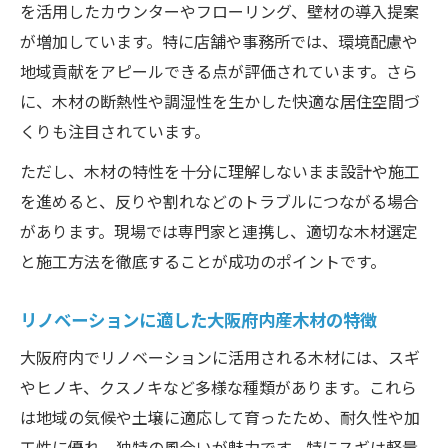
を活用したカウンターやフローリング、壁材の導入提案
大阪木材を選ぶリノベーション実例と工夫
が増加しています。特に店舗や事務所では、環境配慮や
リノベーションで役立つおおさか河内材の
地域貢献をアピールできる点が評価されています。さら
特徴
に、木材の断熱性や調湿性を生かした快適な居住空間づ
大阪府森林組合の支援によるリノベーショ
くりも注目されています。
ン事例
ただし、木材の特性を十分に理解しないまま設計や施工
リノベーションの現場目線で学ぶ産材活用
を進めると、反りや割れなどのトラブルにつながる場合
術
があります。現場では専門家と連携し、適切な木材選定
木質化推進で進める地域社会への持続的貢献
と施工方法を徹底することが成功のポイントです。
リノベーション木質化が生む地域社会への
効果
リノベーションに適した大阪府内産木材の特徴
大阪府産材利用による地域貢献のリノベー
大阪府内でリノベーションに活用される木材には、スギ
ション
やヒノキ、クスノキなど多様な種類があります。これら
木質化推進がリノベーションに与える新た
は地域の気候や土壌に適応して育ったため、耐久性や加
な価値
工性に優れ、独特の風合いが魅力です。特にスギは軽量