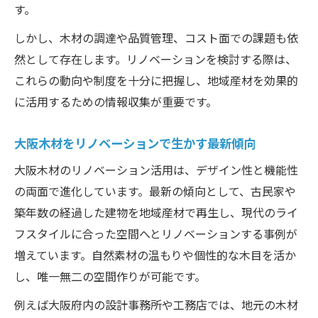
大阪府で叶える脱炭素社会と木材利用の工夫
す。
リノベーションで進める脱炭素社会の木材
しかし、木材の調達や品質管理、コスト面での課題も依
利用
然として存在します。リノベーションを検討する際は、
大阪府内産木材が支える環境配慮リノベー
これらの動向や制度を十分に把握し、地域産材を効果的
ション
に活用するための情報収集が重要です。
リノベーションの脱炭素化に役立つ木材事
大阪木材をリノベーションで生かす最新傾向
例集
木材利用促進法とリノベーション実務の関
大阪木材のリノベーション活用は、デザイン性と機能性
係
の両面で進化しています。最新の傾向として、古民家や
リノベーションで実現する持続可能な木質
築年数の経過した建物を地域産材で再生し、現代のライ
化
フスタイルに合った空間へとリノベーションする事例が
増えています。自然素材の温もりや個性的な木目を活か
おおさか材を活かしたリノベーション実践のヒ
し、唯一無二の空間作りが可能です。
ント
リノベーション現場でのおおさか材活用法
例えば大阪府内の設計事務所や工務店では、地元の木材