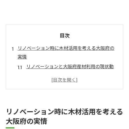
目次
リノベーション時に木材活用を考える大阪府の
実情
リノベーションと大阪府産材利用の現状動
向
大阪木材をリノベーションで生かす最新傾
向
リノベーションに適した大阪府内産木材の
リノベーション時に木材活用を考える
特徴
大阪府の実情
大阪府森林組合との連携で進む木材活用