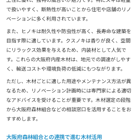
大阪府森林組合と連携した持続的木材活用
で扱いやすく、断熱性が高いことから住宅や店舗のリノ
事例
ベーションに多く利用されています。
リノベーションと木質化の未来を考えるポ
また、ヒノキは耐久性や防虫性が高く、長寿命な建築を
イント
目指す際に適しています。クスノキは香りが良く、空間
リノベーション木材調達の失敗しないポイント
にリラックス効果を与えるため、内装材として人気で
総まとめ
す。これらの大阪府内産木材は、地元での調達がしやす
リノベーション木材調達で押さえるべき基
く、輸送コストや環境負荷の低減にもつながります。
本
ただし、木材ごとに適した用途やメンテナンス方法が異
大阪府内産木材調達の注意点と対策まとめ
なるため、リノベーション計画時には専門家による適切
行政支援も活用できるリノベーション木材
なアドバイスを受けることが重要です。木材選定の段階
調達
から大阪府森林組合などの相談窓口を活用することをお
おおさか材調達で失敗しないリノベーショ
すすめします。
ン術
リノベーション成功のための木材選び実践
大阪府森林組合との連携で進む木材活用