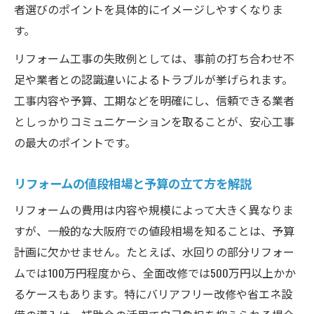
者選びのポイントを具体的にイメージしやすくなりま
リフォーム事例から学ぶ予算別の選択肢
す。
100万円・200万円台リフォームの実際
リフォーム工事の失敗例としては、事前の打ち合わせ不
リフォームとリノベーションの費用感比較
足や業者との認識違いによるトラブルが挙げられます。
リフォーム比較で予算を最大限活かすコツ
工事内容や予算、工期などを明確にし、信頼できる業者
補助金を活用したリフォームの流れ
としっかりコミュニケーションを取ることが、安心工事
リフォーム補助金申請の基礎知識と流れ
の最大のポイントです。
リフォームネットで補助金情報を探す方法
補助金対象リフォーム事例と実際の流れ
リフォームの値段相場と予算の立て方を解説
リフォーム比較で補助金を上手に活用する
リフォームの費用は内容や規模によって大きく異なりま
リフォームと値段の関係に補助金の影響は
すが、一般的な大阪府での値段相場を知ることは、予算
制度利用で失敗しないリフォーム選び
計画に欠かせません。たとえば、水回りの部分リフォー
ムでは100万円程度から、全面改修では500万円以上かか
リフォーム制度を使う際の注意点と失敗例
るケースもあります。特にバリアフリー改修や省エネ設
リフォーム比較で制度利用のポイント解説