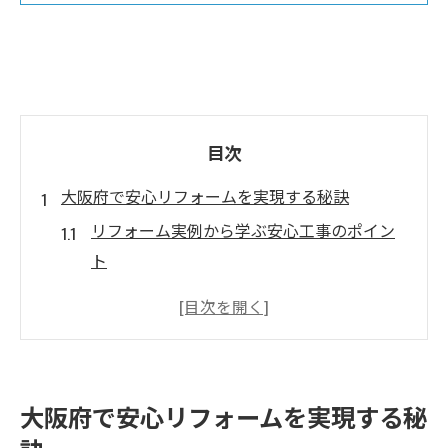
目次
大阪府で安心リフォームを実現する秘訣
リフォーム実例から学ぶ安心工事のポイン
ト
リフォームの値段相場と予算の立て方を解
説
リフォームとリノベーションの違いを知る
リフォーム比較で失敗しない業者選びのコ
大阪府で安心リフォームを実現する秘
ツ