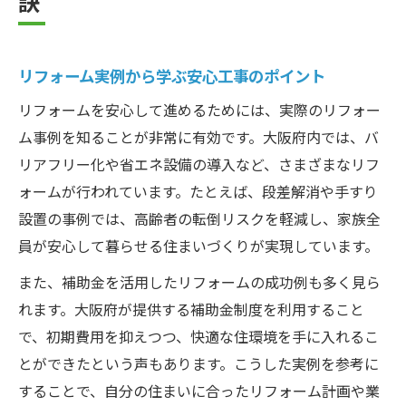
訣
リフォームネットで最新情報をチェックし
よう
信頼を築くライセンス制度の最新解説
リフォーム実例から学ぶ安心工事のポイント
リフォーム業者のライセンス制度の基本知
リフォームを安心して進めるためには、実際のリフォー
識
ム事例を知ることが非常に有効です。大阪府内では、バ
リフォームで安心できる認定制度の見極め
リアフリー化や省エネ設備の導入など、さまざまなリフ
方
ォームが行われています。たとえば、段差解消や手すり
リフォーム事例から見る信頼性の判断基準
設置の事例では、高齢者の転倒リスクを軽減し、家族全
リフォーム比較に役立つライセンス情報の
員が安心して暮らせる住まいづくりが実現しています。
探し方
また、補助金を活用したリフォームの成功例も多く見ら
リフォームネットで公的認定業者を探す方
れます。大阪府が提供する補助金制度を利用すること
法
で、初期費用を抑えつつ、快適な住環境を手に入れるこ
予算に合わせた工事内容の見極め方
とができたという声もあります。こうした実例を参考に
リフォーム値段別にできる工事範囲を解説
することで、自分の住まいに合ったリフォーム計画や業