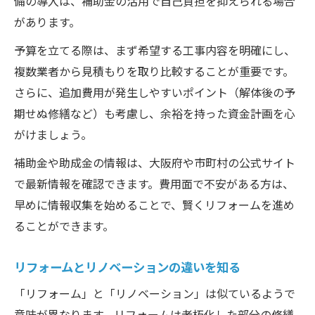
備の導入は、補助金の活用で自己負担を抑えられる場合
リフォームネットの活用で選択肢を広げる
があります。
リフォーム事例を基にした制度の選び方
予算を立てる際は、まず希望する工事内容を明確にし、
リフォームとライセンスで安心度を高める
複数業者から見積もりを取り比較することが重要です。
満足度が高まるリフォーム比較の考え方
さらに、追加費用が発生しやすいポイント（解体後の予
リフォーム比較で満足度を高めるコツ
期せぬ修繕など）も考慮し、余裕を持った資金計画を心
リフォーム事例・ビフォーアフターの活用
がけましょう。
術
補助金や助成金の情報は、大阪府や市町村の公式サイト
リフォームネットでの比較ポイントを整理
で最新情報を確認できます。費用面で不安がある方は、
リフォームとリノベーション違いを踏まえ
早めに情報収集を始めることで、賢くリフォームを進め
検討
ることができます。
リフォームの値段とサービス内容のバラン
ス
リフォームとリノベーションの違いを知る
「リフォーム」と「リノベーション」は似ているようで
意味が異なります。リフォームは老朽化した部分の修繕