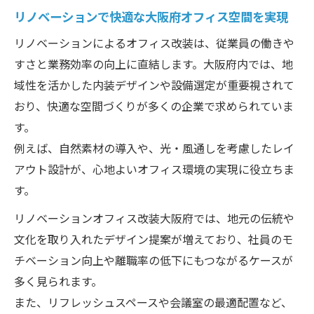
の作り方
リノベーションで快適な大阪府オフィス空間を実現
業務効率を高めるオフィス改装の新常識
リノベーションによるオフィス改装は、従業員の働きや
リノベーションが促進する業務効率向上の
すさと業務効率の向上に直結します。大阪府内では、地
秘訣
域性を活かした内装デザインや設備選定が重要視されて
オフィスリノベーションで業務フローを最
おり、快適な空間づくりが多くの企業で求められていま
適化
す。
内装工事 大阪 格安で叶える生産性アップ術
例えば、自然素材の導入や、光・風通しを考慮したレイ
社員が働きやすいオフィスリノベーション
アウト設計が、心地よいオフィス環境の実現に役立ちま
とは
す。
リノベーションで実現する快適な作業スペ
リノベーションオフィス改装大阪府では、地元の伝統や
ース
文化を取り入れたデザイン提案が増えており、社員のモ
リノベーションなら快適な働き方への第一歩
チベーション向上や離職率の低下にもつながるケースが
リノベーションで叶う柔軟な働き方改革の
多く見られます。
実現
また、リフレッシュスペースや会議室の最適配置など、