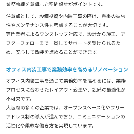
業務動線を意識した空間設計がポイントです。
オフィスリノベーションがもたらす快適な
職場環境
注意点として、設備投資や内装工事の際は、将来の拡張
オフィス内装 大阪の最新リノベーショント
性やメンテナンス性も考慮することが大切です。
レンド
専門業者によるワンストップ対応で、設計から施工、ア
フターフォローまで一貫してサポートを受けられるた
社員満足度を高めるリノベーションのポイ
め、安心して改装を進めることができます。
ント
リノベーションで広がるワークスタイルの
オフィス内装工事で業務効率を高めるリノベーション
多様化
オフィス内装工事を通じて業務効率を高めるには、業務
デザイン性と機能性を両立する改装の勘所
プロセスに合わせたレイアウト変更や、設備の最適化が
リノベーションで叶えるデザインと機能の
不可欠です。
調和
大阪府の多くの企業では、オープンスペース化やフリー
大阪オフィス内装工事における最新リノベ
アドレス制の導入が進んでおり、コミュニケーションの
ーション
活性化や柔軟な働き方を実現しています。
業務効率と美観を両立する内装工事の工夫