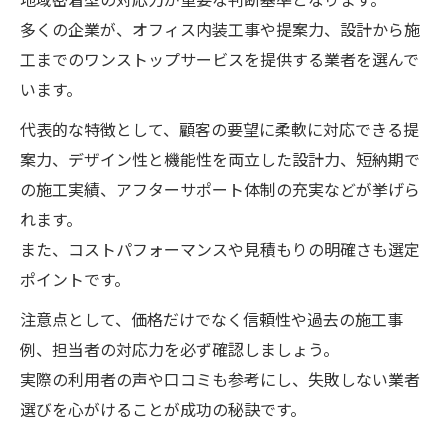
オフィス移転に最適なレイアウト変更の極意
多くの企業が、オフィス内装工事や提案力、設計から施
リノベーションで叶う理想のオフィス移転
工までのワンストップサービスを提供する業者を選んで
計画
います。
オフィス移転 大阪で重視したいリノベーシ
代表的な特徴として、顧客の要望に柔軟に対応できる提
ョン要素
案力、デザイン性と機能性を両立した設計力、短納期で
レイアウト変更に最適なリノベーションの
の施工実績、アフターサポート体制の充実などが挙げら
進め方
れます。
また、コストパフォーマンスや見積もりの明確さも選定
オフィス移転と内装工事のベストタイミン
ポイントです。
グ
リノベーションで実現する効率的な動線設
注意点として、価格だけでなく信頼性や過去の施工事
計とは
例、担当者の対応力を必ず確認しましょう。
実際の利用者の声や口コミも参考にし、失敗しない業者
選びを心がけることが成功の秘訣です。