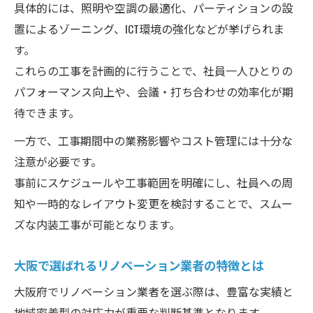
具体的には、照明や空調の最適化、パーティションの設
リノベーションで実現する快適な空間デザ
置によるゾーニング、ICT環境の強化などが挙げられま
イン
す。
オフィス内装 大手 ランキング活用のポイン
これらの工事を計画的に行うことで、社員一人ひとりの
ト
パフォーマンス向上や、会議・打ち合わせの効率化が期
社員満足度を上げるリノベーション提案集
待できます。
リノベーションで社員満足度向上を実現す
一方で、工事期間中の業務影響やコスト管理には十分な
る方法
注意が必要です。
オフィスリノベーションが生む働きやすさ
事前にスケジュールや工事範囲を明確にし、社員への周
の秘訣
知や一時的なレイアウト変更を検討することで、スムー
内装業者 ランキング 大阪の選び方と活用術
ズな内装工事が可能となります。
社員目線で考えるリノベーションのポイン
ト
大阪で選ばれるリノベーション業者の特徴とは
オフィス内装工事 安い業者でも満足度アッ
大阪府でリノベーション業者を選ぶ際は、豊富な実績と
プ
地域密着型の対応力が重要な判断基準となります。