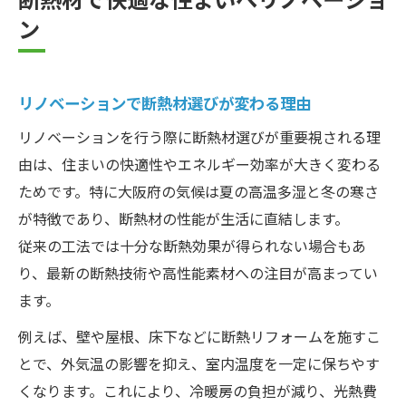
断熱リノベーションで光熱費を賢く削減
ン
大阪府で進むエコ住宅リノベーションの実
態
リノベーションで断熱材選びが変わる理由
省エネ効果を高める断熱材の選び方ガイド
リノベーションで叶える健康的な住環境づ
リノベーションを行う際に断熱材選びが重要視される理
くり
由は、住まいの快適性やエネルギー効率が大きく変わる
ためです。特に大阪府の気候は夏の高温多湿と冬の寒さ
断熱材がもたらす省エネ生活のメリット解
が特徴であり、断熱材の性能が生活に直結します。
説
従来の工法では十分な断熱効果が得られない場合もあ
断熱リフォームなら暮らしが大きく変わる
り、最新の断熱技術や高性能素材への注目が高まってい
断熱リフォームによる暮らしの変化と効果
ます。
リノベーションで叶う理想の温度環境づく
例えば、壁や屋根、床下などに断熱リフォームを施すこ
り
とで、外気温の影響を抑え、室内温度を一定に保ちやす
断熱リフォームが健康面にもたらすメリッ
くなります。これにより、冷暖房の負担が減り、光熱費
ト