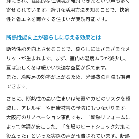
抑えられ、健康的な住環境が維持できたという声も多く
床下断熱リフォームで得られる快適な暮ら
寄せられています。適切な活用方法を知ることで、快適
し
性と省エネを両立する住まいが実現可能です。
天井断熱リフォームの効果と注意点を紹介
リノベーションで変わる天井・床下断熱の
断熱性能向上が暮らしに与える効果とは
役割
断熱性能を向上させることで、暮らしにはさまざまなメ
断熱リフォームの工法選択ポイントを押さ
リットが生まれます。まず、室内の温度ムラが減少し、
える
夏は涼しく冬は暖かい快適な空間が保てます。
天井や床下断熱材選びに必要な知識と判断
また、冷暖房の効率が上がるため、光熱費の削減も期待
基準
できます。
賢いリノベーション計画と費用の考え方
さらに、断熱性の高い住まいは結露やカビのリスクを軽
リノベーション費用と断熱材コストの基本
減し、アレルギーや健康被害の予防にもつながります。
知識
大阪府のリノベーション事例でも、「断熱リフォームに
補助金活用で賢く断熱リノベーションを進
よって体調が安定した」「冬場のヒートショック対策に
める
役立った」といった実際の声が報告されています。断熱