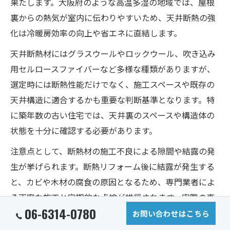
果たします。大阪府のような高温多湿の地域では、屋根
裏からの熱気が室内に伝わりやすいため、天井断熱の強
化は冷暖房効率の向上や省エネに直結します。
天井断熱材にはグラスウールやロックウール、吹き込み
用セルロースファイバーなど多様な種類がありますが、
選定時には断熱性能だけでなく、施工スペースや既存の
天井構造に適合するかも重要な判断基準となります。特
に築年数の古い住宅では、天井裏のスペースや構造体の
状態を十分に確認する必要があります。
注意点として、断熱材の施工不良による隙間や結露の発
生が挙げられます。断熱リフォーム後に結露が発生する
と、カビや木材の腐食の原因となるため、専門業者によ
る丁寧な施工と定期的な点検が推奨されます。実際の事
06-6314-0780
例では、適切な天井断熱の導入により「夏場のエアコン
お問い合わせはこちら
効率が大幅に上がった」との声もあり、快適な住環境づ