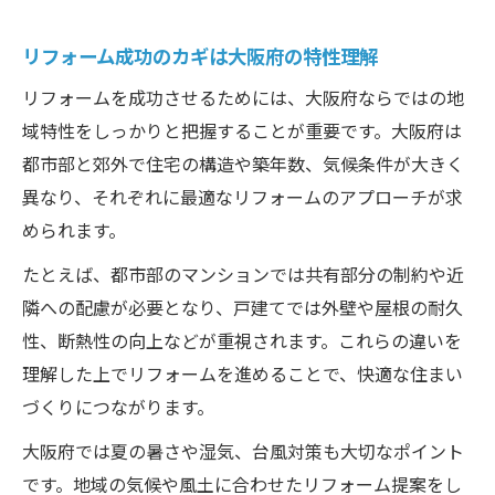
大阪府リフォームの流れをパイロットで把
リフォーム成功のカギは大阪府の特性理解
握
リフォームパイロットで施工品質の比較が
リフォームを成功させるためには、大阪府ならではの地
可能
域特性をしっかりと把握することが重要です。大阪府は
都市部と郊外で住宅の構造や築年数、気候条件が大きく
パイロットを活用した納得の打ち合わせ術
異なり、それぞれに最適なリフォームのアプローチが求
リフォームパイロット利用時の注意点まと
められます。
め
安心できる大阪府のリフォーム選び方
たとえば、都市部のマンションでは共有部分の制約や近
隣への配慮が必要となり、戸建てでは外壁や屋根の耐久
信頼できるリフォーム業者の見極め方
性、断熱性の向上などが重視されます。これらの違いを
大阪府でリフォーム選び失敗しないコツ
理解した上でリフォームを進めることで、快適な住まい
口コミ・評判を活かした業者比較術
づくりにつながります。
大阪府のリフォーム助成制度も要チェック
大阪府では夏の暑さや湿気、台風対策も大切なポイント
リフォーム会社の透明性重視のポイントと
です。地域の気候や風土に合わせたリフォーム提案をし
は