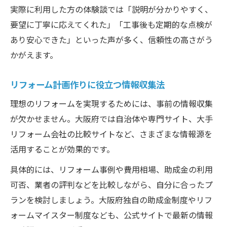
実際に利用した方の体験談では「説明が分かりやすく、
リフォームの失敗例から学ぶ注意ポイント
要望に丁寧に応えてくれた」「工事後も定期的な点検が
住宅リフォームを検討する方必見の流れ
あり安心できた」といった声が多く、信頼性の高さがう
リフォームの計画から完成までの流れ解説
かがえます。
大阪府でリフォーム相談を始めるタイミン
グ
リフォーム計画作りに役立つ情報収集法
見積もり取得時に押さえるべきポイント
理想のリフォームを実現するためには、事前の情報収集
リフォーム契約時に確認する大切な事項
が欠かせません。大阪府では自治体や専門サイト、大手
工事中のチェックポイントと注意事項
リフォーム会社の比較サイトなど、さまざまな情報源を
活用することが効果的です。
具体的には、リフォーム事例や費用相場、助成金の利用
可否、業者の評判などを比較しながら、自分に合ったプ
ランを検討しましょう。大阪府独自の助成金制度やリフ
ォームマイスター制度なども、公式サイトで最新の情報