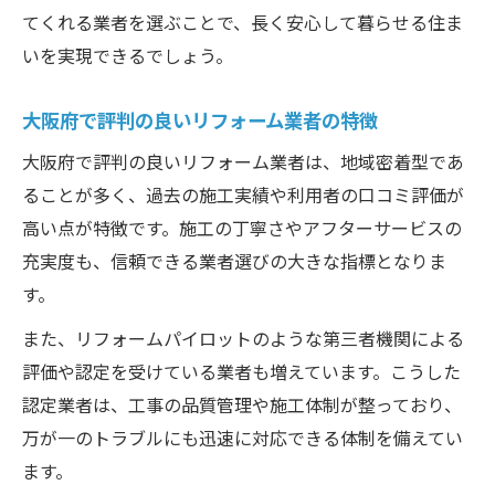
てくれる業者を選ぶことで、長く安心して暮らせる住ま
信頼性重視ならリフォームパイロット活用
いを実現できるでしょう。
リフォームパイロットで信頼性を確保する
方法
大阪府で評判の良いリフォーム業者の特徴
大阪府で選ばれるリフォーム会社の共通点
大阪府で評判の良いリフォーム業者は、地域密着型であ
パイロット活用で見える施工品質の違い
ることが多く、過去の施工実績や利用者の口コミ評価が
リフォームパイロットの評判を徹底チェッ
高い点が特徴です。施工の丁寧さやアフターサービスの
ク
充実度も、信頼できる業者選びの大きな指標となりま
安心して任せるためのパイロット活用術
す。
大阪府におけるリフォーム成功の秘訣
また、リフォームパイロットのような第三者機関による
大阪府でリフォーム成功に導く準備とは
評価や認定を受けている業者も増えています。こうした
助成金を活用したリフォーム計画の立て方
認定業者は、工事の品質管理や施工体制が整っており、
万が一のトラブルにも迅速に対応できる体制を備えてい
リフォーム会社との信頼構築が重要な理由
ます。
施工管理とアフターケアの手厚さが決め手