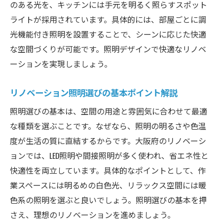
のある光を、キッチンには手元を明るく照らすスポット
紹介
ライトが採用されています。具体的には、部屋ごとに調
空間演出に役立つ照明の選び方解説
光機能付き照明を設置することで、シーンに応じた快適
リノベーション照明の選び方と空間演出術
な空間づくりが可能です。照明デザインで快適なリノベ
ーションを実現しましょう。
各部屋別リノベーション照明選定のポイン
ト
リノベーション照明選びの基本ポイント解説
空間用途に合わせたリノベーション照明提
案
照明選びの基本は、空間の用途と雰囲気に合わせて最適
な種類を選ぶことです。なぜなら、照明の明るさや色温
照明配置でリノベーション空間を美しく
度が生活の質に直結するからです。大阪府のリノベーシ
間接照明が生み出すリノベーションの魅力
ョンでは、LED照明や間接照明が多く使われ、省エネ性と
省エネ照明で賢く進めるリノベの工夫
快適性を両立しています。具体的なポイントとして、作
省エネリノベーション照明で光熱費を節約
業スペースには明るめの白色光、リラックス空間には暖
リノベーション照明選びは省エネが重要
色系の照明を選ぶと良いでしょう。照明選びの基本を押
省エネ照明でリノベーションの快適性向上
さえ、理想のリノベーションを進めましょう。