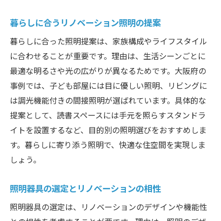
リノベーションと省エネ照明の組み合わせ
暮らしに合うリノベーション照明の提案
術
調光機能付きリノベーション照明の活用法
暮らしに合った照明提案は、家族構成やライフスタイル
暮らしを彩る照明配置のポイント集
に合わせることが重要です。理由は、生活シーンごとに
最適な明るさや光の広がりが異なるためです。大阪府の
リノベーション照明配置で暮らしを豊かに
事例では、子ども部屋には目に優しい照明、リビングに
生活動線を考えたリノベーション照明術
は調光機能付きの間接照明が選ばれています。具体的な
リノベーション照明の配置で快適空間実現
提案として、読書スペースには手元を照らすスタンドラ
家族構成に合わせたリノベーション照明選
イトを設置するなど、目的別の照明選びをおすすめしま
び
す。暮らしに寄り添う照明で、快適な住空間を実現しま
リノベーション照明で心地よい暮らしを演
しょう。
出
照明器具の選定とリノベーションの相性
照明器具の選定は、リノベーションのデザインや機能性