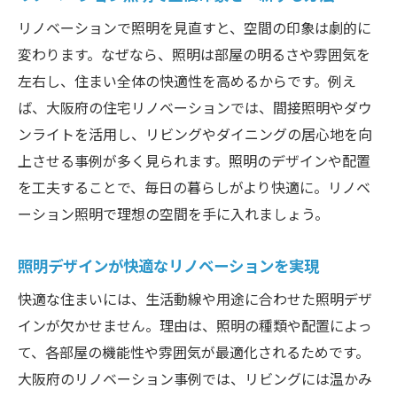
照明選びでリノベーション効果を高めるコ
リノベーションで照明を見直すと、空間の印象は劇的に
ツ
変わります。なぜなら、照明は部屋の明るさや雰囲気を
リノベーション照明で雰囲気を自在に演出
左右し、住まい全体の快適性を高めるからです。例え
照明の工夫がリノベーション価値を向上
ば、大阪府の住宅リノベーションでは、間接照明やダウ
ンライトを活用し、リビングやダイニングの居心地を向
リノベーション照明選びで印象を劇的に変
上させる事例が多く見られます。照明のデザインや配置
化
を工夫することで、毎日の暮らしがより快適に。リノベ
大阪府で叶える理想のリノベーション照明
ーション照明で理想の空間を手に入れましょう。
大阪府リノベーションに最適な照明提案
リノベーション照明で理想空間を大阪府で
照明デザインが快適なリノベーションを実現
実現
快適な住まいには、生活動線や用途に合わせた照明デザ
大阪府の住まいに合うリノベーション照明
インが欠かせません。理由は、照明の種類や配置によっ
例
て、各部屋の機能性や雰囲気が最適化されるためです。
照明工夫で大阪府リノベーションを快適に
大阪府のリノベーション事例では、リビングには温かみ
リノベーション照明の最新事例を大阪府で