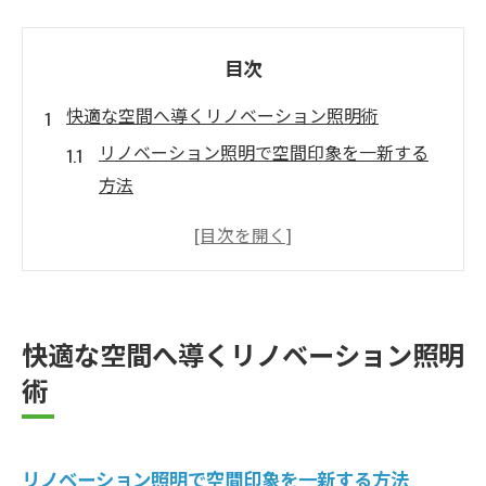
目次
快適な空間へ導くリノベーション照明術
リノベーション照明で空間印象を一新する
方法
照明デザインが快適なリノベーションを実
現
リノベーション照明選びの基本ポイント解
説
快適な空間へ導くリノベーション照明
暮らしに合うリノベーション照明の提案
術
照明器具の選定とリノベーションの相性
照明選びが変えるリノベーションの魅力
リノベーション照明がもたらす空間の魅力
リノベーション照明で空間印象を一新する方法