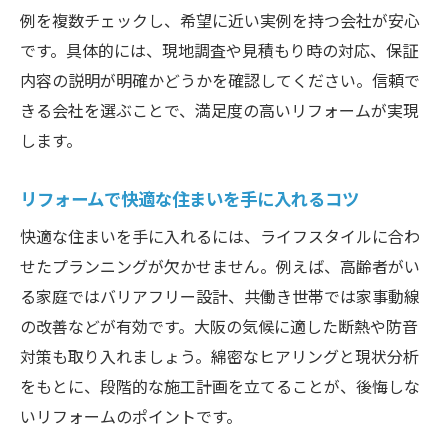
例を複数チェックし、希望に近い実例を持つ会社が安心
介
です。具体的には、現地調査や見積もり時の対応、保証
おしゃれな内装リフォームで暮らしを一新
内容の説明が明確かどうかを確認してください。信頼で
大阪のリフォームで人気のデザインアイデ
きる会社を選ぶことで、満足度の高いリフォームが実現
ア
します。
リフォームでおしゃれな空間を作るコツと
は
リフォームで快適な住まいを手に入れるコツ
トレンドを取り入れたリフォーム実践法
快適な住まいを手に入れるには、ライフスタイルに合わ
内装リフォームで快適な住まいを手に入れる
せたプランニングが欠かせません。例えば、高齢者がい
内装リフォームで暮らしやすさをアップす
る家庭ではバリアフリー設計、共働き世帯では家事動線
る方法
の改善などが有効です。大阪の気候に適した断熱や防音
大阪の住まいで人気の内装リフォーム事例
対策も取り入れましょう。綿密なヒアリングと現状分析
をもとに、段階的な施工計画を立てることが、後悔しな
快適さを追求した内装リフォームのポイン
いリフォームのポイントです。
ト