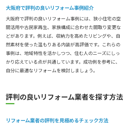
内装リフォームで叶える理想の住空間づく
大阪府で評判の良いリフォーム事例紹介
り
大阪府で評判の良いリフォーム事例には、狭小住宅の空
機能性とデザイン両立の内装リフォーム術
間活用や古民家再生、家族構成に合わせた間取り変更な
内装リフォームで長く快適に住むための工
どがあります。例えば、収納力を高めたリビングや、自
夫
然素材を使った温もりある内装が高評価です。これらの
リフォーム業者選びのポイントと注意点
事例は、地域特性を活かしつつ、住む人のニーズにしっ
リフォーム業者選びで失敗しないための心
かり応えている点が共通しています。成功例を参考に、
得
自分に最適なリフォームを検討しましょう。
信頼できるリフォーム会社を見極めるコツ
リフォーム業者選びの重要チェックポイン
ト
評判の良いリフォーム業者を探す方法
大阪でリフォーム業者を選ぶ際の注意点
トラブル回避のためのリフォーム業者選び
リフォーム業者の評判を見極めるチェック方法
評判の悪いリフォーム業者を避ける方法