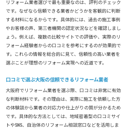
リフォーム業者選びで最も重要なのは、評判のチェック
大阪で信頼できる工務店を見つけるコツ
です。なぜなら信頼できる業者かどうかを客観的に判断
大阪の信頼できる工務店を見つける方法
する材料になるからです。具体的には、過去の施工事例
リフォームに強い工務店の特徴と選び方
やお客様の声、第三者機関の認定状況などを確認しまし
地元密着型の工務店で安心リフォームを実
ょう。例えば、複数の比較サイトでの評価や、実際のリ
現
フォーム経験者からの口コミを参考にするのが効果的で
工務店の比較ポイントと選定基準を紹介
す。これらの情報を総合的に見て、信頼性の高い業者を
リフォーム工務店選びで重視すべき要素と
選ぶことが理想のリフォーム実現への近道です。
は
口コミで選ぶ大阪の信頼できるリフォーム業者
評判の良いリフォーム工務店の見極め方
費用を抑えた満足のいくリフォーム術
大阪府でリフォーム業者を選ぶ際、口コミは非常に有効
な判断材料です。その理由は、実際に施工を依頼した方
リフォーム費用を抑えるための賢い工夫
の体験談から業者の対応力や仕上がりの質が分かるため
予算内で満足度の高いリフォームを実現す
です。具体的な方法としては、地域密着型の口コミサイ
る方法
トやSNS、自治体のリフォーム相談窓口などを活用しま
大阪府でコストパフォーマンス重視のリフ