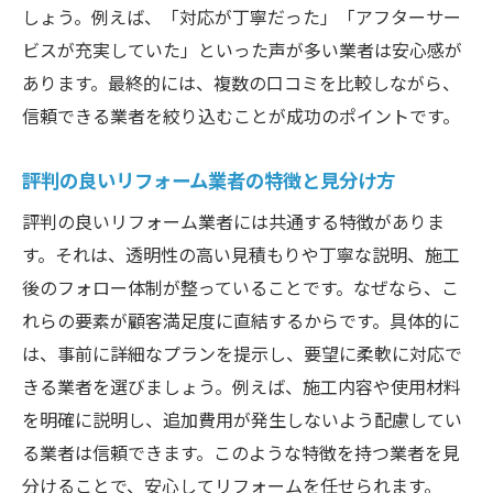
しょう。例えば、「対応が丁寧だった」「アフターサー
ォーム
ビスが充実していた」といった声が多い業者は安心感が
補助金活用で賢くリフォーム費用を節約す
あります。最終的には、複数の口コミを比較しながら、
るコツ
信頼できる業者を絞り込むことが成功のポイントです。
リフォーム費用の内訳と無駄を省くポイン
ト
評判の良いリフォーム業者の特徴と見分け方
安心して任せられるリフォームの節約術
評判の良いリフォーム業者には共通する特徴がありま
す。それは、透明性の高い見積もりや丁寧な説明、施工
後のフォロー体制が整っていることです。なぜなら、こ
れらの要素が顧客満足度に直結するからです。具体的に
は、事前に詳細なプランを提示し、要望に柔軟に対応で
きる業者を選びましょう。例えば、施工内容や使用材料
を明確に説明し、追加費用が発生しないよう配慮してい
る業者は信頼できます。このような特徴を持つ業者を見
分けることで、安心してリフォームを任せられます。