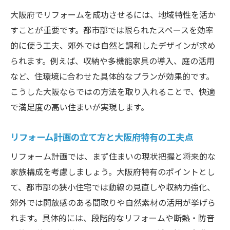
大阪府で評判の良いリフォーム事例紹介
大阪府でリフォームを成功させるには、地域特性を活か
評判の良いリフォーム業者を探す方法
すことが重要です。都市部では限られたスペースを効率
リフォーム業者の評判を見極めるチェック
的に使う工夫、郊外では自然と調和したデザインが求め
方法
られます。例えば、収納や多機能家具の導入、庭の活用
口コミで選ぶ大阪の信頼できるリフォーム
など、住環境に合わせた具体的なプランが効果的です。
業者
こうした大阪ならではの方法を取り入れることで、快適
で満足度の高い住まいが実現します。
評判の良いリフォーム業者の特徴と見分け
方
リフォーム計画の立て方と大阪府特有の工夫点
実績豊富なリフォーム会社の探し方とコツ
リフォーム計画では、まず住まいの現状把握と将来的な
失敗しないリフォーム業者選びの比較ポイ
家族構成を考慮しましょう。大阪府特有のポイントとし
ント
て、都市部の狭小住宅では動線の見直しや収納力強化、
大阪府で人気のリフォーム業者の傾向分析
郊外では開放感のある間取りや自然素材の活用が挙げら
大阪のリフォーム会社ランキング2023
れます。具体的には、段階的なリフォームや断熱・防音
大阪のリフォーム会社ランキングの見方と