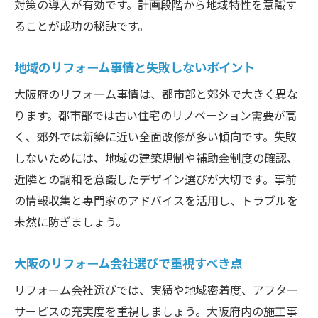
対策の導入が有効です。計画段階から地域特性を意識す
活用法
ることが成功の秘訣です。
リフォーム会社ランキングで選ぶ業者の特
徴
地域のリフォーム事情と失敗しないポイント
ランキング上位のリフォーム会社の強みを
大阪府のリフォーム事情は、都市部と郊外で大きく異な
解説
ります。都市部では古い住宅のリノベーション需要が高
リフォーム会社選びで比較すべきポイント
く、郊外では新築に近い全面改修が多い傾向です。失敗
とは
しないためには、地域の建築規制や補助金制度の確認、
関西エリアで注目のリフォーム会社ランキ
近隣との調和を意識したデザイン選びが大切です。事前
ング情報
の情報収集と専門家のアドバイスを活用し、トラブルを
大阪府のリフォーム会社最新トレンドを押
未然に防ぎましょう。
さえる
大阪のリフォーム会社選びで重視すべき点
おしゃれなリフォームを実現する方法
リフォーム会社選びでは、実績や地域密着度、アフター
大阪で叶えるおしゃれなリフォームの秘訣
サービスの充実度を重視しましょう。大阪府内の施工事
デザイン性重視のリフォーム事例を徹底紹