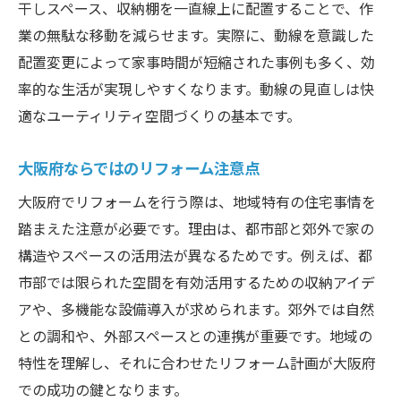
干しスペース、収納棚を一直線上に配置することで、作
大阪府でのユーティリティリフォーム事例を紹
業の無駄な移動を減らせます。実際に、動線を意識した
介
配置変更によって家事時間が短縮された事例も多く、効
実際のリフォーム事例で学ぶ工夫点
率的な生活が実現しやすくなります。動線の見直しは快
使い勝手が向上した施工例の特徴
適なユーティリティ空間づくりの基本です。
リフォームで叶えた快適な生活空間
お客様の声から分かる満足ポイント
大阪府ならではのリフォーム注意点
リフォーム前後で感じた変化とは
大阪府でリフォームを行う際は、地域特有の住宅事情を
プロが手掛けたユーティリティ実例
踏まえた注意が必要です。理由は、都市部と郊外で家の
理想のユーティリティリフォームを大阪府で実
構造やスペースの活用法が異なるためです。例えば、都
現
市部では限られた空間を有効活用するための収納アイデ
アや、多機能な設備導入が求められます。郊外では自然
希望に合ったリフォームプランの立て方
との調和や、外部スペースとの連携が重要です。地域の
機能性重視のリフォームアイデア集
特性を理解し、それに合わせたリフォーム計画が大阪府
デザイン性を高める工夫を紹介
での成功の鍵となります。
大阪府のリフォーム相談窓口を活用