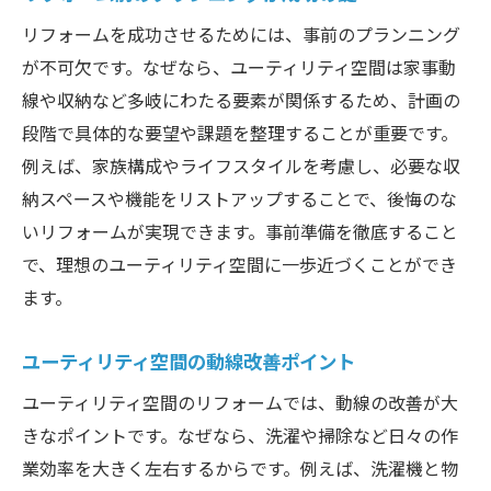
地元密着型サービスのメリットとは
リフォームを成功させるためには、事前のプランニング
リフォームで叶う快適な生活動線
が不可欠です。なぜなら、ユーティリティ空間は家事動
線や収納など多岐にわたる要素が関係するため、計画の
ユーティリティ空間リフォームの利点
段階で具体的な要望や課題を整理することが重要です。
大阪府で相談しやすいリフォーム会社
例えば、家族構成やライフスタイルを考慮し、必要な収
専門スタッフと進める安心のリフォーム
納スペースや機能をリストアップすることで、後悔のな
大阪府のユーティリティ空間リフォームの最新
いリフォームが実現できます。事前準備を徹底すること
トレンド
で、理想のユーティリティ空間に一歩近づくことができ
大阪府で注目のリフォームデザイン
ます。
収納力アップの最新リフォーム術
ユーティリティリフォームの人気素材
ユーティリティ空間の動線改善ポイント
省エネを意識した新しい提案
ユーティリティ空間のリフォームでは、動線の改善が大
トレンドを取り入れたリフォーム実例
きなポイントです。なぜなら、洗濯や掃除など日々の作
業効率を大きく左右するからです。例えば、洗濯機と物
快適性向上に役立つ最新設備