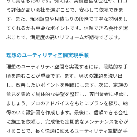
って異なるためです。例えば、実績豊富な会社や、口コ
リフォーム会社選びで失敗しない方法
ミ評価が高い会社を選ぶことで、安心して依頼できま
施工中の確認ポイントを押さえる
す。また、現地調査や見積もりの段階で丁寧な説明をし
工事後のアフターサポートの重要性
てくれるかも重要なポイントです。信頼できる会社を選
ぶことで、満足度の高いリフォームが期待できます。
見積もり比較で納得のリフォームを
経験豊富なスタッフへの相談活用術
理想のユーティリティ空間実現手順
ユーティリティリフォームを大阪府で計画する
理想のユーティリティ空間を実現するには、段階的な手
ポイント
順を踏むことが重要です。まず、現状の課題を洗い出
リフォーム計画の基本ステップ解説
し、改善したいポイントを明確にします。次に、家族の
希望を叶える事前準備の大切さ
意見を集めて具体的な要望を整理し、専門業者に相談し
ユーティリティ空間の使い方を見直す
ましょう。プロのアドバイスをもとにプランを練り、納
予算設定と見積もりのポイント紹介
得のいく設計図を作成します。最後に、信頼できる会社
信頼できる業者との相談方法
に施工を依頼し、完成後も定期的なメンテナンスを心が
リフォーム後のメンテナンス体制
けることで、長く快適に使えるユーティリティ空間が手