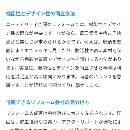
理想を叶えるためのポイント整理
機能性とデザイン性の両立方法
将来を見据えたリフォーム計画術
ユーティリティ空間のリフォームでは、機能性とデザイ
ユーティリティ空間を大阪府でリフォームする
ン性の両立が重要です。なぜなら、毎日使う場所こそ快
メリット
適さと美しさが求められるからです。例えば、収納を壁
大阪府でリフォームする安心感とは
面にまとめてスッキリ見せたり、防汚性の高い素材を使
ユーティリティ空間の価値向上ポイント
いながら色彩や質感でデザイン性を演出する方法があり
ます。実際に、機能性とデザインを両立させた事例は利
リフォームによる家事効率の変化
用者満足度が高い傾向にあります。両者のバランスを意
地域密着業者のきめ細やかな対応
識することが理想の空間づくりに繋がります。
快適で使いやすい空間への進化
地域特性に合ったリフォーム提案
信頼できるリフォーム会社の見分け方
大阪府でのユーティリティリフォーム成功の秘
リフォームの成否は会社選びに大きく左右されます。理
訣
由は、施工技術や提案力、アフターサポートが会社によ
要望を伝える打ち合わせのコツ