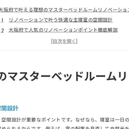
大阪府で叶える理想のマスターベッドルームリノベーショ
リノベーションで叶う快適な主寝室の空間設計
大阪府で人気のリノベーションポイント徹底解説
マスターベッドルームの理想を実現するリノベーショ
リノベーションで変わる主寝室の収納と動線の工夫
大阪府らしいデザインを活かしたリノベーションのコ
リノベーション成功のためのチェックポイントまとめ
のマスターベッドルームリ
快適な住まいを創るためのリノベーションアイデア
リノベーションで快適性を高めるためのアイデア集
マスターベッドルームに適したリノベーション工夫
空間設計
暮らしやすさを追求したリノベーション提案
、空間設計が重要なポイントです。なぜなら、寝室は一日
リノベーションで叶える理想と機能の両立方法
求められるからです。例えば、窓の配置を見直して自然光