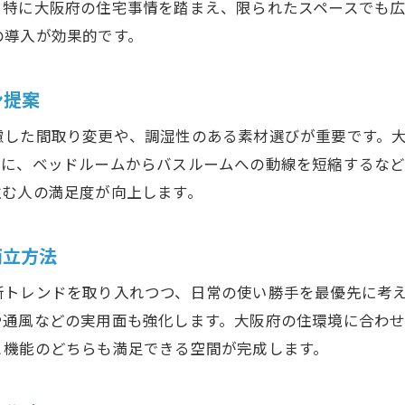
。特に大阪府の住宅事情を踏まえ、限られたスペースでも
大阪府のトレンドを取り入れたリノベーション実例
の導入が効果的です。
マスターベッドルームのデザインリノベーション集
実際のリノベーション事例から学ぶ工夫点
ン提案
最新デザインと機能性を融合したリノベーション
慮した間取り変更や、調湿性のある素材選びが重要です。
リノベーションで叶う理想の主寝室デザイン
らに、ベッドルームからバスルームへの動線を短縮するな
住む人の満足度が向上します。
両立方法
新トレンドを取り入れつつ、日常の使い勝手を最優先に考
や通風などの実用面も強化します。大阪府の住環境に合わ
と機能のどちらも満足できる空間が完成します。