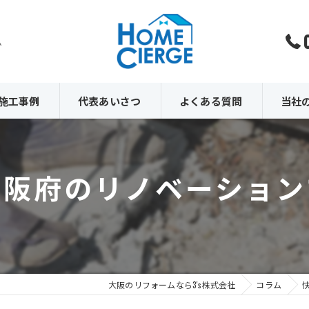
ム
施工事例
代表あいさつ
よくある質問
当社
内装
大阪府のリノベーション
外壁
外構
原状回
解体
大阪のリフォームなら3's株式会社
コラム