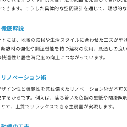
家族が快適に過ごせるリノベーションの秘訣
持できます。こうした具体的な空間設計を通じて、理想的
大阪府の住まいに合うリノベーション事例紹介
大阪府の最新リノベーションデザイントレンド
ト徹底解説
リノベーションで注目の最新デザイントレンド
ントには、地域の気候や生活スタイルに合わせた工夫が挙
大阪府で話題のリノベーションデザインとは
、断熱材の強化や調湿機能を持つ建材の使用、風通しの良
マスターベッドルームに合う今旬のリノベーション術
の快適性と居住満足度の向上につながっています。
リノベーション事例から学ぶデザインの工夫
大阪府で人気の色や素材を活かしたリノベーション
るリノベーション術
リノベーションでトレンドを取り入れるコツ
デザイン性と機能性を兼ね備えたリノベーション術が不可
マスターベッドルームのリノベーションなら大阪府が最適
成するからです。例えば、落ち着いた色調の壁紙や間接照
大阪府でリノベーションが選ばれる理由とは
ことで、上質でリラックスできる主寝室が実現します。
マスターベッドルーム向けリノベーションの魅力
リノベーションで実現する主寝室の快適さ
と動線の工夫