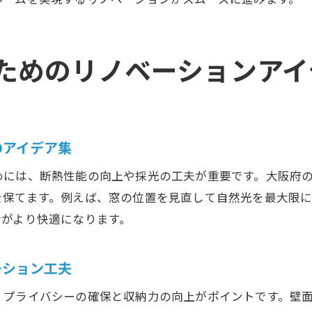
マスターベッドルームの間取り変更アイデア集
快適な主寝室にするためのリノベーション提案
ためのリノベーションアイ
リノベーション専門家に相談するメリットとは
理想の住まいを実現するリノベーションの流れ
大阪府で注目のマスターベッドルームリノベーション例
リノベーション事例から学ぶ主寝室の工夫点
のアイデア集
大阪府で好評のマスターベッドルーム実例紹介
めには、断熱性能の向上や採光の工夫が重要です。大阪府
リノベーションで変わる暮らしの変化を解説
を保てます。例えば、窓の位置を見直して自然光を最大限
実際のリノベーション体験談とその効果
活がより快適になります。
マスターベッドルームのリノベーション成功事例
大阪府で注目されるリノベーションの特徴
ーション工夫
最新のデザインを取り入れた大阪府のリノベーション事例
、プライバシーの確保と収納力の向上がポイントです。壁
リノベーションで実現した最新デザイン空間