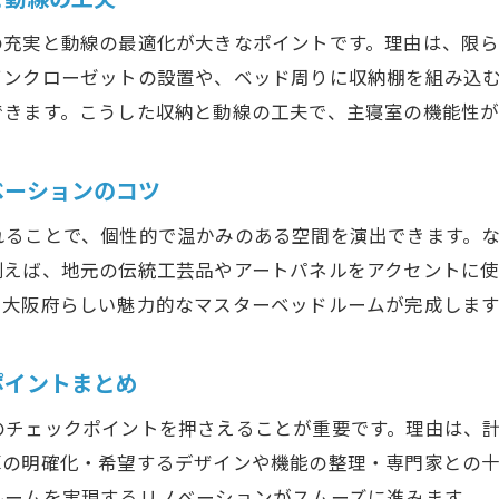
大阪府で理想を叶えるリノベーションの進め方
の充実と動線の最適化が大きなポイントです。理由は、限
リノベーション業者選びで失敗しないために
インクローゼットの設置や、ベッド周りに収納棚を組み込
マスターベッドルームのリノベーション相談ポイント
できます。こうした収納と動線の工夫で、主寝室の機能性が
費用対効果抜群のマスターベッドルームリノベーション
リノベーション費用を抑える賢いポイント解説
ベーションのコツ
コストパフォーマンス重視のリノベーション術
れることで、個性的で温かみのある空間を演出できます。
マスターベッドルームの費用対効果を高める方法
例えば、地元の伝統工芸品やアートパネルをアクセントに
大阪府でお得にリノベーションするための工夫
、大阪府らしい魅力的なマスターベッドルームが完成します
リノベーション費用と理想のバランスを取る秘訣
賢くリノベーションするための見積もりチェック
ポイントまとめ
理想のマスターベッドルームを大阪府で実現する方法
のチェックポイントを押さえることが重要です。理由は、
リノベーションで理想をカタチにする手順解説
算の明確化・希望するデザインや機能の整理・専門家との
大阪府でのリノベーション成功のポイントまとめ
ルームを実現するリノベーションがスムーズに進みます。