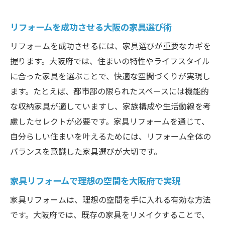
法
大阪で家具リフォームをする際の重要ポイント
リフォームを成功させる大阪の家具選び術
家具リフォームの大阪で押さえるポイント
リフォームを成功させるには、家具選びが重要なカギを
大阪で失敗しない家具リフォームの進め方
握ります。大阪府では、住まいの特性やライフスタイル
家具リフォーム大阪の評判業者見極め術
に合った家具を選ぶことで、快適な空間づくりが実現し
ます。たとえば、都市部の限られたスペースには機能的
費用対効果を高める家具リフォームのコツ
な収納家具が適していますし、家族構成や生活動線を考
大阪で人気の家具リフォーム方法とは
慮したセレクトが必要です。家具リフォームを通じて、
家具リフォーム大阪のトラブル回避法
自分らしい住まいを叶えるためには、リフォーム全体の
大阪府での家具リフォームガイド
バランスを意識した家具選びが大切です。
家具リフォーム大阪府の流れと基本知識
大阪での家具リフォーム見積もり比較術
家具リフォームで理想の空間を大阪府で実現
家具リフォームで自分に合う方法を探すコ
家具リフォームは、理想の空間を手に入れる有効な方法
ツ
です。大阪府では、既存の家具をリメイクすることで、