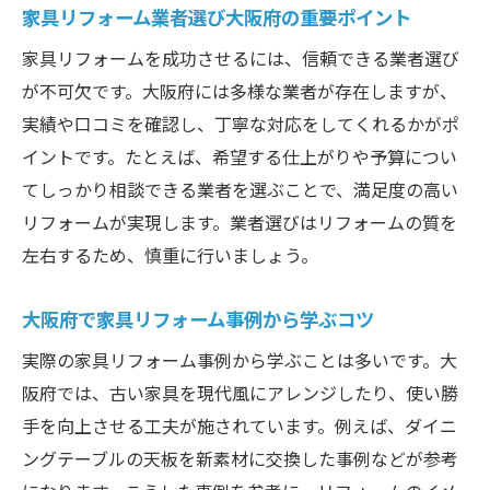
家具リフォーム業者選び大阪府の重要ポイント
家具リフォーム大阪のお得な見積もり術
大阪で家具リフォーム料金を賢く比較する
家具リフォームを成功させるには、信頼できる業者選び
が不可欠です。大阪府には多様な業者が存在しますが、
家具リフォーム大阪府でコスパを重視する
実績や口コミを確認し、丁寧な対応をしてくれるかがポ
コツ
イントです。たとえば、希望する仕上がりや予算につい
大阪の家具リフォーム業者選び必勝法
てしっかり相談できる業者を選ぶことで、満足度の高い
家具リフォーム大阪で費用を抑える秘訣
リフォームが実現します。業者選びはリフォームの質を
大阪で家具リフォーム相見積もりの活用法
左右するため、慎重に行いましょう。
大阪で理想の家具リフォームを実現する方法
理想の家具リフォーム大阪で実現する秘訣
大阪府で家具リフォーム事例から学ぶコツ
大阪でオーダー家具リフォーム相談の流れ
実際の家具リフォーム事例から学ぶことは多いです。大
家具リフォーム大阪府で失敗しない計画術
阪府では、古い家具を現代風にアレンジしたり、使い勝
大阪の家具リフォームデザインポイント
手を向上させる工夫が施されています。例えば、ダイニ
ングテーブルの天板を新素材に交換した事例などが参考
家具リフォーム大阪で納得の仕上がりを得