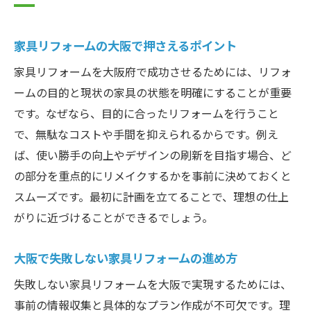
め
家具リフォーム大阪府で良い業者選びのコ
家具リフォームの大阪で押さえるポイント
ツ
家具リフォームを大阪府で成功させるためには、リフォ
大阪で家具リフォーム前に知るべきポイン
ームの目的と現状の家具の状態を明確にすることが重要
ト
です。なぜなら、目的に合ったリフォームを行うこと
家具リフォーム大阪のトラブルを防ぐ対策
で、無駄なコストや手間を抑えられるからです。例え
大阪で家具リフォーム満足度を高める方法
ば、使い勝手の向上やデザインの刷新を目指す場合、ど
の部分を重点的にリメイクするかを事前に決めておくと
スムーズです。最初に計画を立てることで、理想の仕上
がりに近づけることができるでしょう。
大阪で失敗しない家具リフォームの進め方
失敗しない家具リフォームを大阪で実現するためには、
事前の情報収集と具体的なプラン作成が不可欠です。理