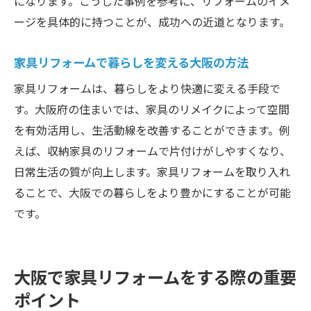
になります。こうした事例を参考に、リフォームのイメ
るコツ
ージを具体的に持つことが、成功への近道となります。
大阪で家具リフォーム事例から学ぶ方法
家具リフォームの成功法 大阪府のケース
家具リフォームで暮らしを変える大阪の方法
家具リフォーム大阪府の成功事例と共通点
家具リフォームは、暮らしをより快適に変える手段で
大阪で家具リフォームを成功させる工夫
す。大阪府の住まいでは、家具のリメイクによって空間
家具リフォーム大阪の専門家が教えるコツ
を有効活用し、生活動線を改善することができます。例
大阪府で家具リフォーム後の満足度を上げ
えば、収納家具のリフォームで片付けがしやすくなり、
る方法
日常生活の質が向上します。家具リフォームを取り入れ
家具リフォーム大阪で評判のアイディア集
ることで、大阪での暮らしをより豊かにすることが可能
大阪で家具リフォームを長持ちさせる秘訣
です。
大阪で家具リフォームをする利点と注意点
家具リフォーム大阪のメリットを活かす方
大阪で家具リフォームをする際の重要
法
ポイント
大阪で家具リフォームする際の注意点まと