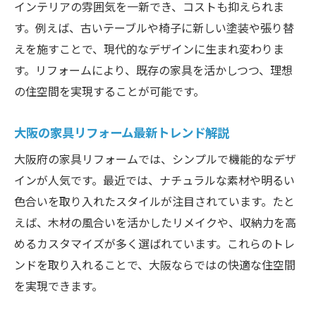
大阪の家具リフォーム実例と費用感
インテリアの雰囲気を一新でき、コストも抑えられま
家具リメイク大阪の安くて質の高い選び方
す。例えば、古いテーブルや椅子に新しい塗装や張り替
えを施すことで、現代的なデザインに生まれ変わりま
大阪府で家具リフォームを自分で行う方法
す。リフォームにより、既存の家具を活かしつつ、理想
リフォームで家具を新しく 大阪府のおすすめ方
の住空間を実現することが可能です。
法
大阪で家具リフォームおすすめリメイク法
大阪の家具リフォーム最新トレンド解説
家具リフォーム大阪自分で挑戦するアイデ
大阪府の家具リフォームでは、シンプルで機能的なデザ
ア
インが人気です。最近では、ナチュラルな素材や明るい
家具リフォーム大阪府の人気施工例紹介
色合いを取り入れたスタイルが注目されています。たと
おしゃれな家具リフォーム大阪で叶える方
えば、木材の風合いを活かしたリメイクや、収納力を高
法
めるカスタマイズが多く選ばれています。これらのトレ
大阪で家具リフォーム費用を抑える工夫
ンドを取り入れることで、大阪ならではの快適な住空間
家具リフォーム大阪で満足度が高い選択
を実現できます。
大阪で家具リフォームをお得に行うコツ