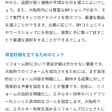
中から、品質が良く価格が手頃なものを選ぶとよいでし
プロのアドバイスで学ぶ大阪府の効果的なリフ
ょう。また、大阪府内には豊富なDIYショップがあり、そ
ォームDIY
こで専門スタッフのアドバイスを受けつつ、最適な製品
プロに学ぶリフォームの基礎知識
を選ぶことができます。必要に応じて、DIYコミュニティ
効果的な施工手順を学ぶ
やワークショップにも参加し、実際に手に取って試すこ
専門家のアドバイスを活用する方法
とで最適な選択をすることができるでしょう。
大阪府内で頼れるプロのリスト
DIYでプロの仕上がりを目指すために
資金計画を立てるためのヒント
プロの視点で見る、成功するDIYの秘訣
リフォームDIYにおいて資金計画は欠かせない要素です。
大阪府でのリフォームDIYがもたらすライフスタ
大阪府でのリフォームを成功させるためには、まず具体
イルの変化
的なリフォーム内容を明確にし、期待する成果に対して
現実的な予算を設定することが重要です。初めに、リフ
DIYで得られる自信と達成感
ォームの目的を明確化し、エネルギー効率やバリアフリ
家族や友人との絆を深めるプロジェクト
ー化といった具体的なゴールを設定します。大阪府で
リフォームがもたらす暮らしの質の向上
は、エネルギー効率を高めるリフォームプロジェクトに
住環境の変化が生む新しいライフスタイル