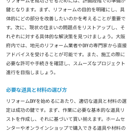
リフォームを成功させるためには、計画段階での準備が
必要なスキルを学ぶためのリソース
鍵となります。まず、リフォームの目的を明確にし、具
体的にどの部分を改善したいのかを考えることが重要で
専門業者に頼るべきタイミング
す。次に、現状の住まいの問題点をリストアップし、そ
大阪府でのDIYワークショップの活用法
れぞれに対する具体的な解決策を見つけましょう。大阪
リフォームDIY初心者のためのサポートガイ
府内では、地元のリフォーム業者やDIYの専門家から直接
ド
アドバイスを受けることが可能です。また、施工の際に
費用を抑えて理想の空間を作る大阪府のリフォ
必要な許可や手続きを確認し、スムーズなプロジェクト
ームDIY
進行を目指しましょう。
予算内で夢を実現するための計画法
コスト削減のための材料選びのポイント
必要な道具と材料の選び方
DIYで賢くコストを抑えるテクニック
リフォームDIYを始めるにあたり、適切な道具と材料の選
中古品やリサイクル品の活用法
定は成功の鍵です。まず、作業に必要な基本的な道具リ
意外な節約アイデアとその実践
ストを作成し、それに基づいて買い揃えます。ホームセ
ンターやオンラインショップで購入できる道具や材料の
費用対効果を最大化するための工夫