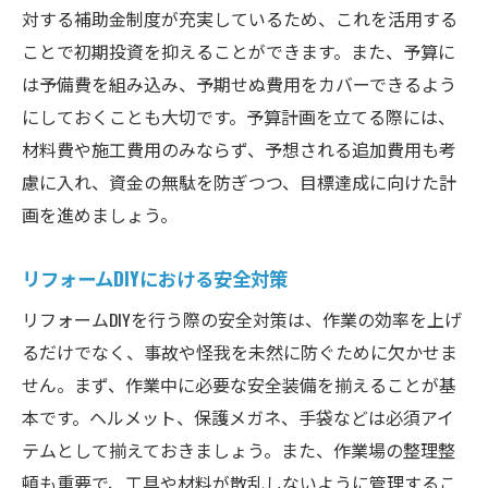
対する補助金制度が充実しているため、これを活用する
DIYを通じて得られる学びと成長
ことで初期投資を抑えることができます。また、予算に
コミュニティとの繋がりを広げるDIY活動
は予備費を組み込み、予期せぬ費用をカバーできるよう
自分だけのオリジナル空間を大阪府で実現する
にしておくことも大切です。予算計画を立てる際には、
リフォームDIY
材料費や施工費用のみならず、予想される追加費用も考
個性を反映するデザインのポイント
慮に入れ、資金の無駄を防ぎつつ、目標達成に向けた計
画を進めましょう。
テーマ別に楽しむDIYプロジェクト
パーソナライズ空間の作り方
リフォームDIYにおける安全対策
色や素材で変える部屋の印象
リフォームDIYを行う際の安全対策は、作業の効率を上げ
小物や植物を使ったアクセントの工夫
るだけでなく、事故や怪我を未然に防ぐために欠かせま
自分らしさを表現する大胆なアイデア
せん。まず、作業中に必要な安全装備を揃えることが基
手間を最小限に抑えた大阪府でのリフォームDIY
本です。ヘルメット、保護メガネ、手袋などは必須アイ
のコツ
テムとして揃えておきましょう。また、作業場の整理整
時短テクニックで効率よく進める方法
頓も重要で、工具や材料が散乱しないように管理するこ