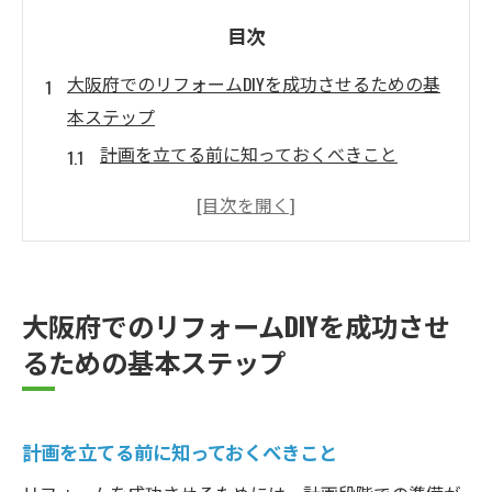
目次
大阪府でのリフォームDIYを成功させるための基
本ステップ
計画を立てる前に知っておくべきこと
必要な道具と材料の選び方
資金計画を立てるためのヒント
リフォームDIYにおける安全対策
プロジェクトのスケジュール管理方法
大阪府でのリフォームDIYを成功させ
品質を保つための自己チェックリスト
るための基本ステップ
リフォーム初心者でも安心！大阪府でのDIYガイ
ド
初心者が避けるべきリフォームの失敗例
計画を立てる前に知っておくべきこと
簡単な作業から始めるおすすめアイデア