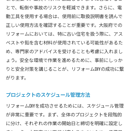
家族の協力を活用した作業分担
とで、転倒や事故のリスクを軽減できます。さらに、電
複雑な作業をシンプルにするアイデア
動工具を使用する場合は、使用前に取扱説明書を読んで
正しい使用方法を確認することが重要です。大阪府での
手間を削減するための事前準備
リフォームにおいては、特に古い住宅を扱う際に、アス
賢く機械を使って労力を減らす
ベストや鉛を含む材料が使用されている可能性があるた
完成までのストレスを軽減する工夫
め、専門家のアドバイスを受けることも考慮に入れまし
リフォームDIYの魅力とは？大阪府での実践例を
ょう。安全な環境で作業を進めるために、事前にしっか
紹介
りと安全対策を講じることが、リフォームDIYの成功に繋
成功したリフォームDIYの実例
がります。
大阪府のDIY愛好家の声
プロジェクトのスケジュール管理方法
リフォーム後のビフォーアフター
DIYがもたらす嬉しい変化
リフォームDIYを成功させるためには、スケジュール管理
実際のリフォームDIY体験談
が非常に重要です。まず、全体のプロジェクトを段階的
に分け、それぞれの作業の開始日と締切を明確に設定し
大阪府の特色を生かしたリフォーム事例