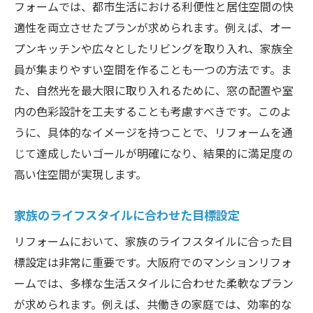
フォームでは、都市生活における利便性と居住空間の快
信頼性のある施工業者の特徴
適性を両立させたプランが求められます。例えば、オー
実績と評判を確認する方法
プンキッチンや広々としたリビングを取り入れ、家族全
施工業者とのコミュニケーションの取り方
員が集まりやすい空間を作ることも一つの方法です。ま
契約前に確認すべき重要ポイント
た、自然光を最大限に取り入れるために、窓の配置や室
アフターフォローがしっかりしているか確
内の色彩設計を工夫することも考慮すべきです。このよ
認
うに、具体的なイメージを持つことで、リフォームを通
地元密着型の業者のメリット
じて達成したいゴールが明確になり、結果的に満足度の
高い住空間が実現します。
施工開始前の準備と住人への配慮について
施工前に住人へ周知しておくべき事柄
家族のライフスタイルに合わせた目標設定
施工期間中の生活動線の確保
リフォームにおいて、家族のライフスタイルに合った目
近隣住民への配慮とコミュニケーション
標設定は非常に重要です。大阪府でのマンションリフォ
仮住まいや一時避難の手配方法
ームでは、多様な生活スタイルに合わせた柔軟なプラン
施工中の安全対策の重要性
が求められます。例えば、共働きの家庭では、効率的な