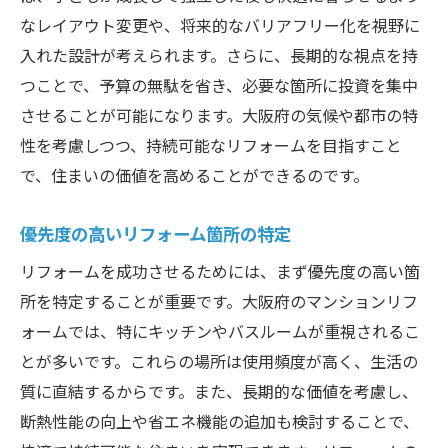
なレイアウト変更や、将来的なバリアフリー化を視野に
リフォーム後のメンテナンスの重要性
入れた設計が考えられます。さらに、長期的な視点を持
トラブル時の迅速な対応方法
つことで、予算の無駄を省き、必要な箇所に投資を集中
住まいを快適に保つための日々のケア
させることが可能になります。大阪府の気候や都市の特
理想の住まいを手に入れるためのリフォーム成
性を考慮しつつ、持続可能なリフォームを目指すこと
功事例紹介
で、住まいの価値を高めることができるのです。
大阪府における成功事例の特徴
実際の施工写真で見るビフォーアフター
優先度の高いリフォーム箇所の特定
住まい手が感じたリフォーム後の変化
リフォームを成功させるためには、まず優先度の高い箇
成功事例から学ぶリフォームのヒント
所を特定することが重要です。大阪府のマンションリフ
お客様の声から見る満足度の高いポイント
ォームでは、特にキッチンやバスルームが重視されるこ
とが多いです。これらの場所は使用頻度が高く、生活の
リフォーム成功の秘訣と失敗しないための
質に直結するからです。また、長期的な価値を考慮し、
アドバイス
断熱性能の向上や省エネ機能の追加も検討することで、