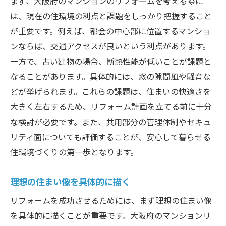
まず、大阪府のマンションのリフォームを考える際に
耐震性や防音性を考慮した素材選定
は、現在の住環境の利点と課題をしっかり把握すること
が重要です。例えば、都会の中心部に位置するマンショ
地元のリフォームトレンドを取り入れる
ンならば、交通アクセスが良いという利点があります。
エコフレンドリーな素材と工法の活用
一方で、古い建物の場合、断熱性能が低いことが課題と
地域の特性を活かした快適な住まいづくり
なることがあります。具体的には、窓の隙間風や騒音な
リフォーム計画の立案と予算設定の重要性
どが挙げられます。これらの課題は、住まいの快適さを
リフォームにおける現実的な予算設定
大きく左右するため、リフォーム計画を立てる前に十分
費用対効果を考えたリフォーム計画
な検討が必要です。また、共用部分の管理体制やセキュ
予算オーバーを防ぐための工夫
リティ面についても評価することが、安心して暮らせる
見積もりの比較と最適なプランの選定
住環境づくりの第一歩となります。
予算内で最大限の効果を引き出すポイント
理想の住まい像を具体的に描く
予算計画における見落としがちな項目
リフォームを成功させるためには、まず理想の住まい像
施工業者選びのポイントと信頼できる業者の見
を具体的に描くことが重要です。大阪府のマンションリ
極め方