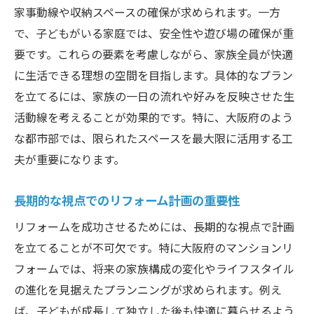
施工前に必要な手続きと準備
家事動線や収納スペースの確保が求められます。一方
リフォームの進行状況確認と期日管理のコツ
で、子どもがいる家庭では、安全性や遊び場の確保が重
進行状況を定期的に確認する方法
要です。これらの要素を考慮しながら、家族全員が快適
に生活できる理想の空間を目指します。具体的なプラン
期日を守るためのスケジュール管理
を立てるには、家族の一日の流れや好みを反映させた生
問題が発生した際の迅速な対処法
活動線を考えることが効果的です。特に、大阪府のよう
業者との連絡を円滑にするための工夫
な都市部では、限られたスペースを最大限に活用する工
進捗報告の活用と改善のフィードバック
夫が重要になります。
期日管理を成功させるためのチェックリス
ト
長期的な視点でのリフォーム計画の重要性
リフォーム完了後のチェックポイントとアフタ
リフォームを成功させるためには、長期的な視点で計画
ーケア
を立てることが不可欠です。特に大阪府のマンションリ
施工箇所の品質確認とチェック項目
フォームでは、将来の家族構成の変化やライフスタイル
アフターケアサービスの内容と活用法
の進化を見据えたプランニングが求められます。例え
保証期間内に確認すべき事項
ば、子どもが成長して独立した後も快適に暮らせるよう