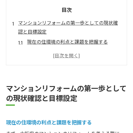
目次
マンションリフォームの第一歩としての現状確
認と目標設定
現在の住環境の利点と課題を把握する
理想の住まい像を具体的に描く
家族のライフスタイルに合わせた目標設定
長期的な視点でのリフォーム計画の重要性
優先度の高いリフォーム箇所の特定
マンションリフォームの第一歩として
実現可能なリフォームスケジュールを組む
の現状確認と目標設定
大阪府ならではのリフォームポイントと地域に
適した素材選び
大阪府の気候に適した素材の選び方
現在の住環境の利点と課題を把握する
地元の文化を活かしたデザインアイデア