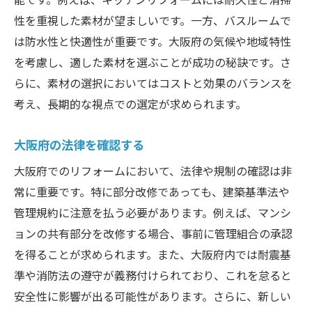
大阪府での申請と手続きの流れ
性を重視した素材が望ましいです。一方、バスルームで
は防水性と快適性が重要です。大阪府の気候や地域特性
設備選びで失敗しないために
を考慮し、適した素材を選ぶことが成功の秘訣です。さ
リフォームの費用を抑える方法
らに、素材の選択においてはコストと効果のバランスを
環境配慮型リフォームの利点
考え、長期的な視点での選定が求められます。
部分改修で生活が変わる大阪府のリフォーム成
功事例
大阪府の法律を確認する
生活の質を向上させたリフォーム事例
大阪府でのリフォームにおいて、法律や規制の確認は非
家庭に合わせたカスタマイズ例
常に重要です。特に部分改修であっても、建築基準法や
部分改修で得た快適な住空間
管理規約に注意を払う必要があります。例えば、マンシ
工夫が光るリフォームの実例
ョンの共有部分を改修する場合、事前に管理組合の承認
大阪府で支持されるデザインの特徴
を得ることが求められます。また、大阪府内では耐震基
準や消防法の遵守が義務付けられており、これを怠ると
部分改修がもたらす心理的効果
安全性に影響が出る可能性があります。さらに、新しい