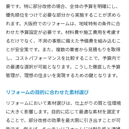
住まいの変化を実感した瞬間
要です。特に部分改修の場合、全体の予算を明確にし、
理想の住まいを実現するためのヒント
優先順位をつけて必要な部分から実施することが求めら
リフォーム成功の秘訣: 大阪府で部分改修を行う
れます。大阪府でのリフォームは、地域特有の条件に合
際のポイント
わせた予算設定が必要です。材料費や施工費用を考慮す
リフォーム成功のための準備
るだけでなく、不測の事態に備えた予備費を組み込むこ
とが安全策です。また、複数の業者から見積もりを取得
コミュニケーションの重要性
し、コストパフォーマンスを比較することで、予算内で
工事中の注意点と対応策
の最適な選択が可能となります。こうした徹底した予算
施工後の満足度を高める方法
管理が、理想の住まいを実現するための鍵となります。
長期的なメンテナンスの計画
地域の特性に合わせたリフォーム
リフォームの目的に合わせた素材選び
大阪府で部分改修するなら知っておきたいリフ
リフォームにおいて素材選びは、仕上がりの質と住環境
ォームの基本
に大きく影響します。目的に応じて最適な素材を選定す
部分改修の基本知識
ることで、部分改修の効果を最大限に引き出すことが可
リフォーム契約の注意点
能です。例えば、キッチンリフォームには耐久性と清掃