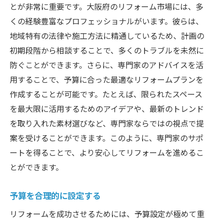
とが非常に重要です。大阪府のリフォーム市場には、多
ム戦略
くの経験豊富なプロフェッショナルがいます。彼らは、
部分改修で資産価値を向上させる方法
地域特有の法律や施工方法に精通しているため、計画の
将来を見据えたリフォーム戦略
初期段階から相談することで、多くのトラブルを未然に
大阪府特有の需要に応える改修
防ぐことができます。さらに、専門家のアドバイスを活
資産価値評価に影響する要因
用することで、予算に合った最適なリフォームプランを
環境に配慮したリフォームの重要性
作成することが可能です。たとえば、限られたスペース
部分改修で得られる経済的効果
を最大限に活用するためのアイデアや、最新のトレンド
を取り入れた素材選びなど、専門家ならではの視点で提
大阪府のリフォーム体験談: 部分改修で実現する
案を受けることができます。このように、専門家のサポ
理想の住まい
ートを得ることで、より安心してリフォームを進めるこ
住人が語るリフォームのメリット
とができます。
部分改修で生活の質が向上した事例
失敗から学んだリフォームの教訓
予算を合理的に設定する
プロに頼ることで得た安心感
リフォームを成功させるためには、予算設定が極めて重