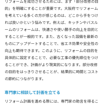
リフォームを成功させるためには、まず「部分改修の目
最新のトレンドに合わせたデザイン
的」を明確にすることが重要です。大阪府でリフォーム
を考えている多くの方が感じるのは、どこから手をつけ
部分改修で失敗しないための注意点
れば良いかという悩みです。例えば、キッチンやバスル
大阪府で人気の改修アイデア
ームのリフォームは、快適さや使い勝手の向上を目的と
プロが推奨する効率的な施工方法
することが一般的です。また、古くなった設備を最新の
大阪府のリフォーム事例から学ぶ部分改修の成
ものにアップデートすることで、省エネ効果や安全性の
功法
向上も期待できます。このように、リフォームの目的を
成功事例に学ぶキッチンの改修
具体的に設定することで、必要な工事の優先順位をつけ
バスルームリフォームでの成功の秘訣
ることができ、計画がより現実的になります。部分改修
リビングの部分改修で快適空間を実現
の目的をはっきりさせることが、結果的に時間とコスト
事例から見るエコリフォームの効果
の節約につながります。
失敗事例を避けるためのポイント
専門家に相談して計画を立てる
大阪府の成功事例に共通する要素
リフォーム計画を進める際には、専門家の助言を得るこ
部分改修で住宅価値を高める大阪府のリフォー