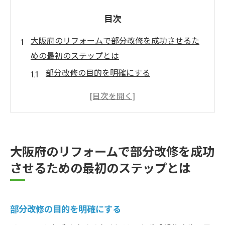
目次
大阪府のリフォームで部分改修を成功させるた
めの最初のステップとは
部分改修の目的を明確にする
専門家に相談して計画を立てる
予算を合理的に設定する
リフォームの目的に合わせた素材選び
大阪府の法律を確認する
大阪府のリフォームで部分改修を成功
信頼できる業者の選び方
させるための最初のステップとは
リフォームのプロが教える大阪府での部分改修
のポイント
プロがすすめる部分改修のタイミング
部分改修の目的を明確にする
コストを抑えるための工夫