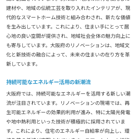
持続可能な暮らしを支える住まい作り
建材や、地域の伝統工芸を取り入れたインテリアが、現
大阪府の住宅政策とリノベーションの連携
代的なスマートホーム技術と組み合わされ、新たな価値
リノベーションで大阪府の暮らしがさらに快適
を生み出しています。これにより、住まい手にとって居
に
心地の良い空間が提供され、地域社会全体の魅力向上に
生活空間を快適にする新技術
も寄与しています。大阪府のリノベーションは、地域文
市民生活を豊かにするリノベーション
化と新技術の融合によって、未来の住まいの在り方を革
大阪府の住宅がもたらす利便性
新しています。
未来の暮らしを見据えた施策
持続可能なエネルギー活用の新潮流
地域全体に広がる快適な住環境
大阪府では、持続可能なエネルギーを活用する新しい潮
大阪府における暮らしの変革
流が注目されています。リノベーションの現場では、再
生可能エネルギーの効果的利用が進み、特に太陽光発電
や地中熱利用といった技術が積極的に採用されていま
す。これにより、住宅のエネルギー自給率が向上し、環