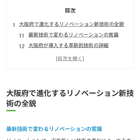
目次
大阪府で進化するリノベーション新技術の全貌
最新技術で変わるリノベーションの常識
大阪府が導入する革新的技術の詳細
スマートホームがもたらす未来の住まい
地域文化と融合したリノベーションの新技
術
持続可能なエネルギー活用の新潮流
大阪府で進化するリノベーション新技
大阪府の未来を見据えた技術革新
術の全貌
リノベーションの新技術が大阪府に与える影響
経済成長を促すリノベーションの波
最新技術で変わるリノベーションの常識
地域コミュニティへの貢献
生活品質を高める技術の影響