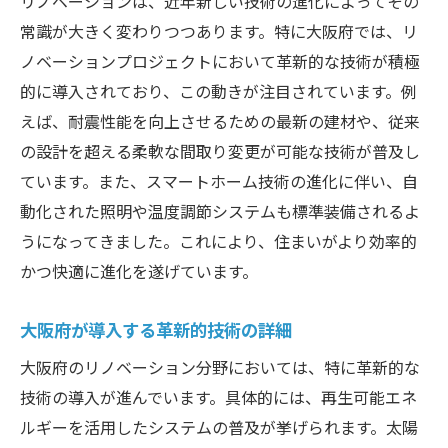
リノベーションは、近年新しい技術の進化によってその
常識が大きく変わりつつあります。特に大阪府では、リ
環境への配慮が生む新たな価値
ノベーションプロジェクトにおいて革新的な技術が積極
社会に広がる新技術の可能性
的に導入されており、この動きが注目されています。例
大阪府の都市開発とリノベーションの相乗
えば、耐震性能を向上させるための最新の建材や、従来
効果
の設計を超える柔軟な間取り変更が可能な技術が普及し
大阪府のリノベーション革命スマートホームの
ています。また、スマートホーム技術の進化に伴い、自
普及
動化された照明や温度調節システムも標準装備されるよ
スマートホーム技術の進化と普及状況
うになってきました。これにより、住まいがより効率的
家庭内での便利さを追求する新技術
かつ快適に進化を遂げています。
エネルギー効率を向上させるシステム
大阪府が導入する革新的技術の詳細
住まいの安全性を高めるスマート技術
大阪府におけるスマートホームの未来展望
大阪府のリノベーション分野においては、特に革新的な
技術の導入が進んでいます。具体的には、再生可能エネ
住民の生活を変えるテクノロジーの力
ルギーを活用したシステムの普及が挙げられます。太陽
再生可能エネルギーとリノベーション大阪府の