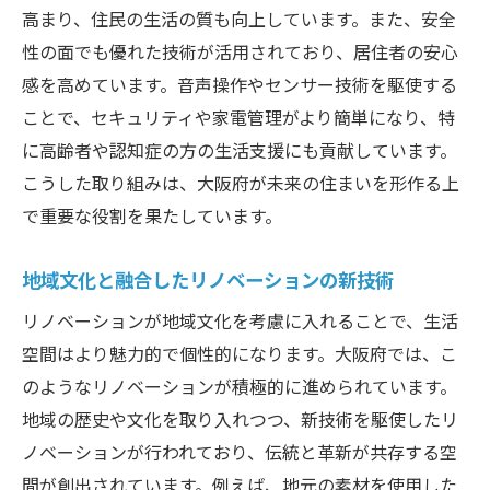
持続可能な未来を築くエコイノベーション
高まり、住民の生活の質も向上しています。また、安全
リノベーションで暮らしを変える大阪府の新風
性の面でも優れた技術が活用されており、居住者の安心
住まいの快適性を追求する新技術
感を高めています。音声操作やセンサー技術を駆使する
ことで、セキュリティや家電管理がより簡単になり、特
大阪府の住環境を革新する取り組み
に高齢者や認知症の方の生活支援にも貢献しています。
未来志向のライフスタイル提案
こうした取り組みは、大阪府が未来の住まいを形作る上
地域密着型のリノベーション事業
で重要な役割を果たしています。
生活の質を向上させるテクノロジー
大阪府で注目されるリノベーション事例
地域文化と融合したリノベーションの新技術
大阪府のリノベーションが描く未来の住宅像
リノベーションが地域文化を考慮に入れることで、生活
次世代住宅の設計思想
空間はより魅力的で個性的になります。大阪府では、こ
スマート技術が実現する新しい住まい
のようなリノベーションが積極的に進められています。
環境に配慮した住宅の未来像
地域の歴史や文化を取り入れつつ、新技術を駆使したリ
ノベーションが行われており、伝統と革新が共存する空
大阪府の革新的な住宅開発プロジェクト
間が創出されています。例えば、地元の素材を使用した