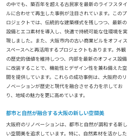
の中でも、築百年を超える古民家を最新のライフスタイ
リノベーションが反映する大阪の文化的遺
ルに合わせて再生した事例が注目されています。このプ
産
ロジェクトでは、伝統的な建築様式を残しつつ、最新の
大阪の伝統芸能を取り入れたリノベーショ
設備とエコ素材を導入し、快適で持続可能な住環境を実
ン事例
現しました。また、大阪市内の古い商業ビルをオフィス
地域文化と調和する大阪のリノベーション
スペースへと再活用するプロジェクトもあります。外観
アート
の歴史的価値を維持しつつ、内部を最新のオフィス設備
大阪の文化を表現した新しいインテリアデ
に改装することで、機能性とデザイン性を兼ね備えた空
ザイン
間を提供しています。これらの成功事例は、大阪府のリ
地域の伝統を尊重した大阪のリノベーショ
ノベーションが歴史と現代を融合させる力を示してお
ンプロジェクト
り、地域の魅力を更に高めています。
大阪の文化と現代技術が融合するリノベー
都市と自然が融合する大阪の新しい空間美
ション
地元素材を活かした大阪府のリノベーション事
大阪府のリノベーションは、都市と自然が調和する新し
例
い空間美を追求しています。特に、自然素材を活かした