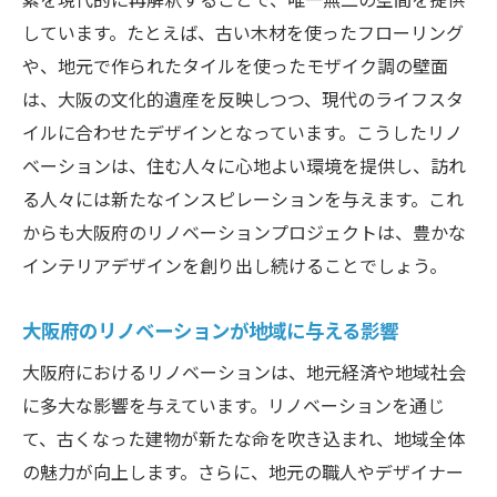
大阪ならではのリノベーションが可能にす
しています。たとえば、古い木材を使ったフローリング
るライフスタイル
や、地元で作られたタイルを使ったモザイク調の壁面
リノベーションで変わる大阪の住まい方
は、大阪の文化的遺産を反映しつつ、現代のライフスタ
大阪のリノベーションが提案する新しい生
イルに合わせたデザインとなっています。こうしたリノ
活スタイル
ベーションは、住む人々に心地よい環境を提供し、訪れ
る人々には新たなインスピレーションを与えます。これ
大阪府のリノベーションがもたらすライフ
からも大阪府のリノベーションプロジェクトは、豊かな
スタイルの変革
インテリアデザインを創り出し続けることでしょう。
リノベーションによる大阪の新たな住環境
の創造
大阪府のリノベーションが地域に与える影響
大阪の都市生活を向上させるリノベーショ
大阪府におけるリノベーションは、地元経済や地域社会
ンの取り組み
に多大な影響を与えています。リノベーションを通じ
大阪府のリノベーションが提案する新しい住ま
て、古くなった建物が新たな命を吹き込まれ、地域全体
いの形
の魅力が向上します。さらに、地元の職人やデザイナー
大阪のリノベーションによる住まいの未来