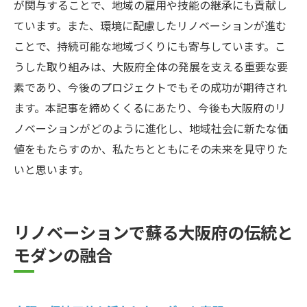
が関与することで、地域の雇用や技能の継承にも貢献し
像
ています。また、環境に配慮したリノベーションが進む
リノベーションが変える大阪の住宅スタイ
ことで、持続可能な地域づくりにも寄与しています。こ
ル
うした取り組みは、大阪府全体の発展を支える重要な要
大阪府のリノベーションが生み出す居住空
素であり、今後のプロジェクトでもその成功が期待され
間の可能性
ます。本記事を締めくくるにあたり、今後も大阪府のリ
新しい住まい方を提案する大阪のリノベー
ノベーションがどのように進化し、地域社会に新たな価
ション
値をもたらすのか、私たちとともにその未来を見守りた
大阪で進化するリノベーションの住宅設計
いと思います。
リノベーションで実現する大阪の新しい住
環境
リノベーションで蘇る大阪府の伝統と
大阪府で進化するリノベーションアートの最前
モダンの融合
線
大阪のリノベーションアートの最新トレン
ド