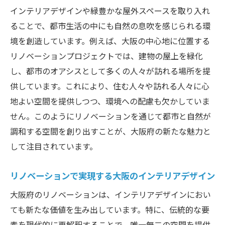
自然素材を活用した大阪のリノベーション
インテリアデザインや緑豊かな屋外スペースを取り入れ
の利点
ることで、都市生活の中にも自然の息吹を感じられる環
境を創造しています。例えば、大阪の中心地に位置する
大阪周辺の自然素材を使ったリノベーショ
リノベーションプロジェクトでは、建物の屋上を緑化
ンアート
し、都市のオアシスとして多くの人々が訪れる場所を提
地域の素材を活かした大阪の新しいデザイ
供しています。これにより、住む人々や訪れる人々に心
ンアプローチ
地よい空間を提供しつつ、環境への配慮も欠かしていま
地元の職人技術で実現する大阪のリノベー
せん。このようにリノベーションを通じて都市と自然が
ション
調和する空間を創り出すことが、大阪府の新たな魅力と
大阪の自然を取り入れたインテリアデザイ
して注目されています。
ン
持続可能な素材を使用した大阪のリノベー
リノベーションで実現する大阪のインテリアデザイン
ション事例
大阪府のリノベーションは、インテリアデザインにおい
リノベーションで実現する大阪府のユニークな
ても新たな価値を生み出しています。特に、伝統的な要
ライフスタイル
素を現代的に再解釈することで、唯一無二の空間を提供