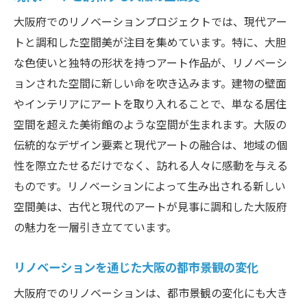
響
大阪府でのリノベーションプロジェクトでは、現代アー
リノベーションで蘇る大阪府の伝統とモダンの
トと調和した空間美が注目を集めています。特に、大胆
融合
な色使いと独特の形状を持つアート作品が、リノベーシ
大阪の伝統工芸を活かしたモダンな空間
ョンされた空間に新しい命を吹き込みます。建物の壁面
リノベーションが創り出す新しい大阪の文
やインテリアにアートを取り入れることで、単なる居住
化
空間を超えた美術館のような空間が生まれます。大阪の
伝統とモダンの調和が生む大阪の新しい魅
伝統的なデザイン要素と現代アートの融合は、地域の個
力
性を際立たせるだけでなく、訪れる人々に感動を与える
ものです。リノベーションによって生み出される新しい
リノベーションがもたらす大阪の文化再生
空間美は、古代と現代のアートが見事に調和した大阪府
モダンデザインと大阪の歴史の融合
の魅力を一層引き立てています。
リノベーションで甦る大阪の伝統的な街並
み
リノベーションを通じた大阪の都市景観の変化
大阪府のリノベーションアートが創り出す持続
大阪府でのリノベーションは、都市景観の変化にも大き
可能な未来