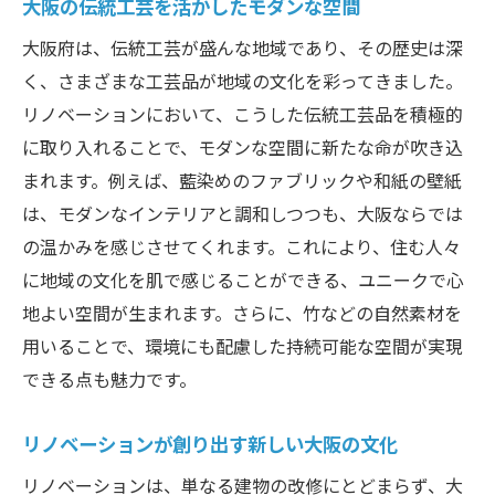
大阪の伝統工芸を活かしたモダンな空間
前衛的なリノベーションアートが描く大阪
大阪府は、伝統工芸が盛んな地域であり、その歴史は深
の未来
く、さまざまな工芸品が地域の文化を彩ってきました。
大阪のアートシーンをリードするリノベー
リノベーションにおいて、こうした伝統工芸品を積極的
ション
に取り入れることで、モダンな空間に新たな命が吹き込
リノベーションが拓く大阪のアートの新境
まれます。例えば、藍染めのファブリックや和紙の壁紙
地
は、モダンなインテリアと調和しつつも、大阪ならでは
大阪府で進化を続けるリノベーションアー
の温かみを感じさせてくれます。これにより、住む人々
トプロジェクト
に地域の文化を肌で感じることができる、ユニークで心
次世代の大阪を創るリノベーションアート
地よい空間が生まれます。さらに、竹などの自然素材を
の挑戦
用いることで、環境にも配慮した持続可能な空間が実現
できる点も魅力です。
リノベーションが創り出す新しい大阪の文化
リノベーションは、単なる建物の改修にとどまらず、大