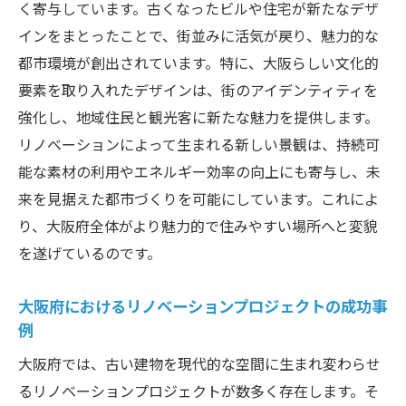
く寄与しています。古くなったビルや住宅が新たなデザ
持続可能性を考慮した大阪のリノベーショ
インをまとったことで、街並みに活気が戻り、魅力的な
ンデザイン
都市環境が創出されています。特に、大阪らしい文化的
大阪の未来を創るリノベーションアートの
要素を取り入れたデザインは、街のアイデンティティを
役割
強化し、地域住民と観光客に新たな魅力を提供します。
環境に優しい素材を使ったリノベーション
リノベーションによって生まれる新しい景観は、持続可
の可能性
能な素材の利用やエネルギー効率の向上にも寄与し、未
大阪の持続可能な都市計画におけるリノベ
来を見据えた都市づくりを可能にしています。これによ
ーションの位置付け
り、大阪府全体がより魅力的で住みやすい場所へと変貌
大阪で進むエコフレンドリーなリノベーシ
を遂げているのです。
ョンプロジェクト
大阪府におけるリノベーションプロジェクトの成功事
リノベーションが推進する大阪のグリーン
例
ライフスタイル
大阪府では、古い建物を現代的な空間に生まれ変わらせ
大阪の文化を取り入れたリノベーションデザイ
るリノベーションプロジェクトが数多く存在します。そ
ンの魅力