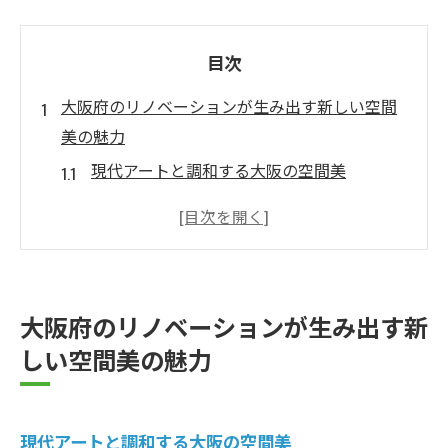
目次
大阪府のリノベーションが生み出す新しい空間
美の魅力
現代アートと調和する大阪の空間美
リノベーションを通じた大阪の都市景観の
変化
大阪府におけるリノベーションプロジェク
トの成功事例
大阪府のリノベーションが生み出す新
都市と自然が融合する大阪の新しい空間美
しい空間美の魅力
リノベーションで実現する大阪のインテリ
アデザイン
大阪府のリノベーションが地域に与える影
現代アートと調和する大阪の空間美