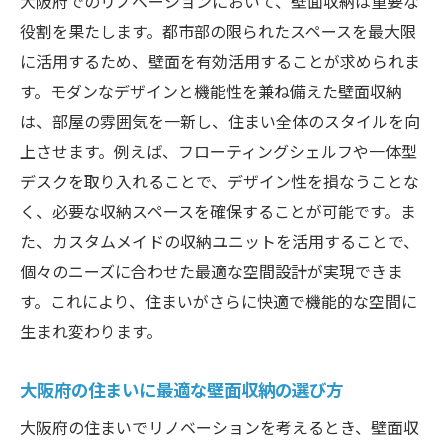
大阪府でのリノベーションにおいて、壁面収納は重要な
リノベーションで実現する大阪府の壁面収納活
役割を果たします。都市部の限られたスペースを最大限
用術
に活用するため、壁面を有効活用することが求められま
壁面収納で創る大阪府の快適なリビングス
す。モダンなデザインと機能性を兼ね備えた壁面収納
ペース
は、部屋の雰囲気を一新し、住まい全体のスタイルを向
大阪府での壁面収納の創造的な使い方
上させます。例えば、フローティングシェルフや一体型
リノベーションのプロが教える壁面収納の
デスクを取り入れることで、デザイン性を損なうことな
活用テクニック
く、必要な収納スペースを確保することが可能です。ま
た、カスタムメイドの収納ユニットを活用することで、
大阪府の生活スタイルに合わせた壁面収納
個々のニーズに合わせた最適な空間設計が実現できま
の提案
す。これにより、住まいがさらに快適で機能的な空間に
限られた空間を最大限に活用する壁面収納
生まれ変わります。
の工夫
大阪府での壁面収納の成功例を探る
大阪府の住まいに最適な壁面収納の選び方
大阪府の壁面収納リノベーションで広がる生活
大阪府の住まいでリノベーションを考えるとき、壁面収
空間