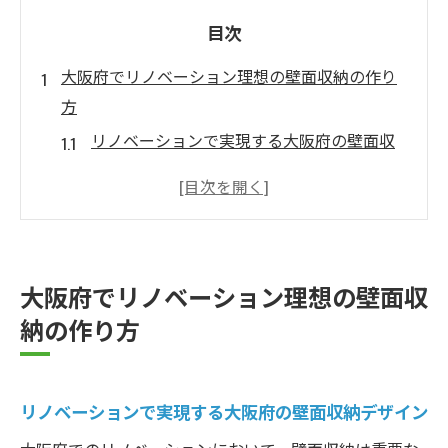
目次
大阪府でリノベーション理想の壁面収納の作り
方
リノベーションで実現する大阪府の壁面収
納デザイン
大阪府の住まいに最適な壁面収納の選び方
大阪府で人気の壁面収納スタイルとは
耐久性と美観を兼ね備えた壁面収納の素材
大阪府でリノベーション理想の壁面収
選び
納の作り方
大阪府の狭小空間でも可能な壁面収納活用
法
リノベーションで実現する壁面収納のカス
リノベーションで実現する大阪府の壁面収納デザイン
タマイズ