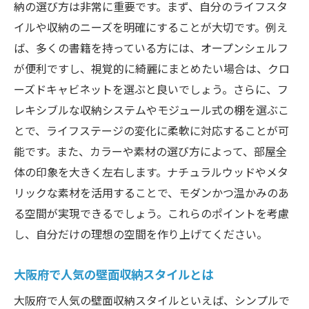
納の選び方は非常に重要です。まず、自分のライフスタ
壁面収納がもたらす大阪府の住まいの変化
イルや収納のニーズを明確にすることが大切です。例え
空間を最大限に活かす大阪府の壁面収納の
ば、多くの書籍を持っている方には、オープンシェルフ
実践
が便利ですし、視覚的に綺麗にまとめたい場合は、クロ
リノベーションで生活空間を広げる壁面収
ーズドキャビネットを選ぶと良いでしょう。さらに、フ
納の利点
レキシブルな収納システムやモジュール式の棚を選ぶこ
大阪府での壁面収納が生む新しい空間の可
とで、ライフステージの変化に柔軟に対応することが可
能性
能です。また、カラーや素材の選び方によって、部屋全
リノベーションで実現する広がりのある生
体の印象を大きく左右します。ナチュラルウッドやメタ
活空間
リックな素材を活用することで、モダンかつ温かみのあ
る空間が実現できるでしょう。これらのポイントを考慮
壁面収納が大阪府の住まいに与える影響
し、自分だけの理想の空間を作り上げてください。
リノベーションで大阪府の壁面収納が変える住
まい
大阪府で人気の壁面収納スタイルとは
壁面収納がもたらす新しい住まいの可能性
大阪府で人気の壁面収納スタイルといえば、シンプルで
大阪府の住まいに適した壁面収納の導入法