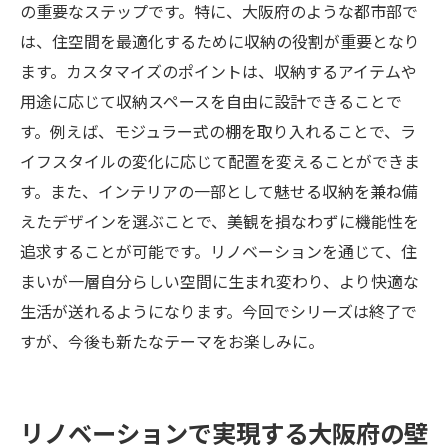
の重要なステップです。特に、大阪府のような都市部で
効果的な壁面収納の取り入れ方
は、住空間を最適化するために収納の役割が重要となり
大阪府での壁面収納導入のステップガイド
ます。カスタマイズのポイントは、収納するアイテムや
リノベーションにおける壁面収納の賢い選
用途に応じて収納スペースを自由に設計できることで
び方
す。例えば、モジュラー式の棚を取り入れることで、ラ
大阪府で壁面収納を取り入れる際のポイン
イフスタイルの変化に応じて配置を変えることができま
ト
す。また、インテリアの一部として魅せる収納を兼ね備
住まいに合わせた壁面収納の導入法
えたデザインを選ぶことで、美観を損なわずに機能性を
大阪府で成功する壁面収納の取り入れ事例
追求することが可能です。リノベーションを通じて、住
まいが一層自分らしい空間に生まれ変わり、より快適な
生活が送れるようになります。今回でシリーズは終了で
すが、今後も新たなテーマをお楽しみに。
リノベーションで実現する大阪府の壁