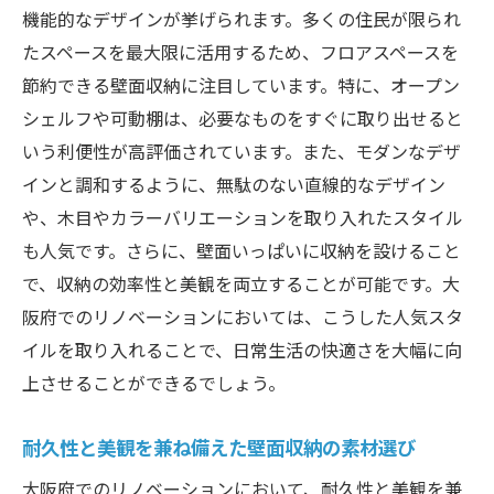
機能的なデザインが挙げられます。多くの住民が限られ
リノベーションで実現する大阪府の住まい
たスペースを最大限に活用するため、フロアスペースを
の進化
節約できる壁面収納に注目しています。特に、オープン
壁面収納による大阪府の住環境の改善事例
シェルフや可動棚は、必要なものをすぐに取り出せると
大阪府の住宅トレンドと壁面収納の役割
いう利便性が高評価されています。また、モダンなデザ
リノベーションによる住まいの変革と壁面
インと調和するように、無駄のない直線的なデザイン
収納
や、木目やカラーバリエーションを取り入れたスタイル
大阪府の理想のリノベーション壁面収納アイデ
も人気です。さらに、壁面いっぱいに収納を設けること
ア集
で、収納の効率性と美観を両立することが可能です。大
阪府でのリノベーションにおいては、こうした人気スタ
一歩進んだ大阪府の壁面収納のアイデア
イルを取り入れることで、日常生活の快適さを大幅に向
リノベーションで注目される壁面収納のト
上させることができるでしょう。
レンド
大阪府で人気の壁面収納のクリエイティブ
耐久性と美観を兼ね備えた壁面収納の素材選び
な発想
大阪府でのリノベーションにおいて、耐久性と美観を兼