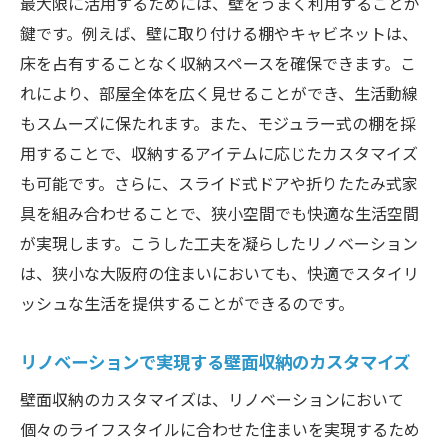
最大限に活用するためには、壁をうまく利用することが
の快適さ
鍵です。例えば、壁に取り付ける棚やキャビネットは、
壁面収納が大阪府の暮らしに与える幸福感
床を占有することなく収納スペースを確保できます。こ
リノベーション壁面収納大阪府で広がる新しい
れにより、部屋全体を広く見せることができ、生活動線
生活
もスムーズに保たれます。また、モジュラー式の棚を採
新しいライフスタイルを実現する壁面収納
用することで、収納するアイテムに応じたカスタマイズ
大阪府での壁面収納がもたらす生活の変化
も可能です。さらに、スライド式ドアや折りたたみ式家
リノベーションで広がる大阪府の新生活ス
具を組み合わせることで、狭小空間でも快適な生活空間
タイル
が実現します。こうした工夫を凝らしたリノベーション
壁面収納で実現する大阪府のモダンな生活
は、狭小な大阪府の住まいにおいても、快適でスタイリ
ッシュな生活を提供することができるのです。
大阪府での壁面収納による生活の豊かさ
リノベーションが大阪府の生活に与える影
リノベーションで実現する壁面収納のカスタマイズ
響
壁面収納のカスタマイズは、リノベーションにおいて
大阪府のリノベーションで壁面収納を取り入れ
個々のライフスタイルに合わせた住まいを実現するため
る方法