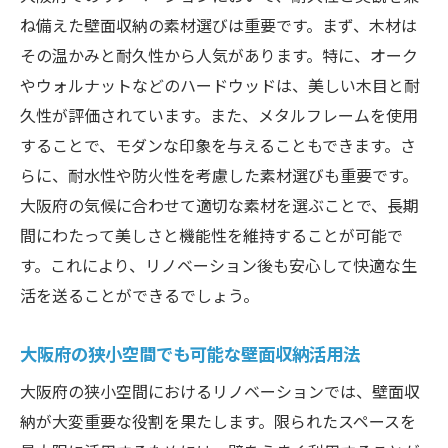
壁面収納で大阪府の住まいを変えるヒント
ね備えた壁面収納の素材選びは重要です。まず、木材は
リノベーションで採用したい大阪府の壁面
その温かみと耐久性から人気があります。特に、オーク
収納の特徴
やウォルナットなどのハードウッドは、美しい木目と耐
大阪府の住人が選ぶ壁面収納のベストアイ
久性が評価されています。また、メタルフレームを使用
デア
することで、モダンな印象を与えることもできます。さ
壁面収納で大阪府のリノベーションがもたらす
らに、耐水性や防火性を考慮した素材選びも重要です。
快適さ
大阪府の気候に合わせて適切な素材を選ぶことで、長期
壁面収納が生む大阪府の快適な住空間
間にわたって美しさと機能性を維持することが可能で
リノベーションで得られる大阪府の快適な
す。これにより、リノベーション後も安心して快適な生
暮らし
活を送ることができるでしょう。
壁面収納で大阪府の住まいが変わる理由
大阪府の狭小空間でも可能な壁面収納活用法
大阪府の快適な住まいに欠かせない壁面収
納
大阪府の狭小空間におけるリノベーションでは、壁面収
納が大変重要な役割を果たします。限られたスペースを
リノベーションで実感する大阪府の住まい