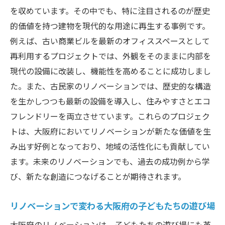
の環境
を収めています。その中でも、特に注目されるのが歴史
リノベーションで変わる大阪府のキッズスペー
的価値を持つ建物を現代的な用途に再生する事例です。
ス成功事例
例えば、古い商業ビルを最新のオフィススペースとして
大阪府のリノベーションで生み出す成功し
再利用するプロジェクトでは、外観をそのままに内部を
た遊び場
現代の設備に改装し、機能性を高めることに成功しまし
た。また、古民家のリノベーションでは、歴史的な構造
リノベーションによる大阪府の成功事例を
を生かしつつも最新の設備を導入し、住みやすさとエコ
探る
フレンドリーを両立させています。これらのプロジェク
大阪府の成功事例に見るリノベーションの
トは、大阪府においてリノベーションが新たな価値を生
力
み出す好例となっており、地域の活性化にも貢献してい
リノベーションが実現する大阪府の成功し
ます。未来のリノベーションでも、過去の成功例から学
た空間
び、新たな創造につなげることが期待されます。
大阪府での成功事例から学ぶリノベーショ
ンの成果
リノベーションで変わる大阪府の子どもたちの遊び場
大阪府のリノベーションで生まれる成功の
大阪府のリノベーションは、子どもたちの遊び場にも革