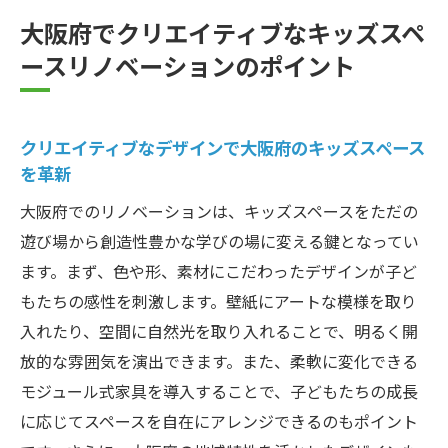
のキッズスペース
大阪府でクリエイティブなキッズスペ
リノベーションで子どもたちの遊び場を創造す
ースリノベーションのポイント
る大阪府の最新トレンド
大阪府でのリノベーションが生む最新の遊
び場トレンド
クリエイティブなデザインで大阪府のキッズスペース
を革新
リノベーションによる大阪府の最新デザイ
ンの動向
大阪府でのリノベーションは、キッズスペースをただの
最新トレンドを取り入れた大阪府のリノベ
遊び場から創造性豊かな学びの場に変える鍵となってい
ーション事例
ます。まず、色や形、素材にこだわったデザインが子ど
もたちの感性を刺激します。壁紙にアートな模様を取り
大阪府のリノベーションで注目される最新
入れたり、空間に自然光を取り入れることで、明るく開
デザイン
放的な雰囲気を演出できます。また、柔軟に変化できる
リノベーションを通じた大阪府の新たな遊
モジュール式家具を導入することで、子どもたちの成長
び場の創造
に応じてスペースを自在にアレンジできるのもポイント
最新トレンドで変わる大阪府のリノベーシ