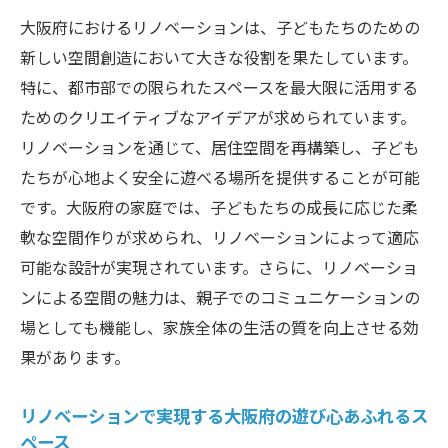
リノベーションで変わる大阪府の子どもた
大阪府におけるリノベーションは、子どもたちのための
ちの遊び場
新しい空間創造において大きな役割を果たしています。
大阪府でクリエイティブなキッズスペースリノ
特に、都市部での限られたスペースを最大限に活用する
ベーションのポイント
ためのクリエイティブなアイデアが求められています。
クリエイティブなデザインで大阪府のキッ
リノベーションを通じて、居住空間を再構築し、子ども
ズスペースを革新
たちが心地よく安全に遊べる場所を提供することが可能
大阪府のリノベーションで創造性を高める
です。大阪府の家庭では、子どもたちの成長に応じた柔
設計のヒント
軟な空間作りが求められ、リノベーションによって適応
可能な設計が実現されています。さらに、リノベーショ
大阪府の事例に学ぶリノベーションの工夫
ンによる空間の魅力は、親子でのコミュニケーションの
大阪府でのリノベーションが提供するデザ
場としても機能し、家族全体の生活の質を向上させる効
インの柔軟性
果があります。
大阪府のリノベーション事例から見るデザ
インのアイデア
リノベーションで実現する大阪府の遊び心あふれるス
リノベーションを通じた大阪府の子ども部
ペース