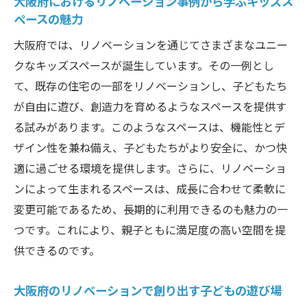
大阪府におけるリノベーション事例から学ぶキッズス
の効果
ペースの魅力
安全で楽しいキッズスペースを作るためのリノ
大阪府では、リノベーションを通じてさまざまなユニー
ベーションアイデア大阪府編
クなキッズスペースが誕生しています。その一例とし
大阪府でのリノベーションが実現する安全
て、既存の住宅の一部をリノベーションし、子どもたち
な遊び場
が自由に遊び、創造力を育めるようなスペースを提供す
リノベーションで確保する大阪府の安全性
る試みがあります。このようなスペースは、機能性とデ
と遊び心
ザイン性を兼ね備え、子どもたちがより安全に、かつ快
大阪府のリノベーションで重視される安全
適に過ごせる環境を提供します。さらに、リノベーショ
設計のポイント
ンによって生まれるスペースは、成長に合わせて柔軟に
安全と楽しさを両立する大阪府のリノベー
変更可能であるため、長期的に利用できるのも魅力の一
ションの工夫
つです。これにより、親子ともに満足度の高い空間を提
供できるのです。
大阪府でのリノベーションにおける安全性
の確保
大阪府のリノベーションで創り出す子どもの遊び場
大阪府のリノベーションアイデアで実現す