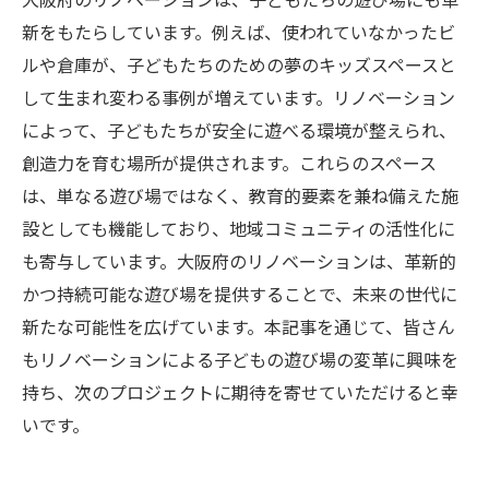
秘訣
新をもたらしています。例えば、使われていなかったビ
大阪府でのリノベーションが生み出すクリエイ
ルや倉庫が、子どもたちのための夢のキッズスペースと
ティブなキッズスペース
して生まれ変わる事例が増えています。リノベーション
クリエイティブな空間を生む大阪府のリノ
によって、子どもたちが安全に遊べる環境が整えられ、
ベーション
創造力を育む場所が提供されます。これらのスペース
リノベーションで創造する大阪府のユニー
は、単なる遊び場ではなく、教育的要素を兼ね備えた施
クな遊び場
設としても機能しており、地域コミュニティの活性化に
大阪府でのリノベーションが可能にする創
も寄与しています。大阪府のリノベーションは、革新的
造的な空間
かつ持続可能な遊び場を提供することで、未来の世代に
新たな可能性を広げています。本記事を通じて、皆さん
大阪府のリノベーション事例に見るクリエ
もリノベーションによる子どもの遊び場の変革に興味を
イティブなデザイン
持ち、次のプロジェクトに期待を寄せていただけると幸
大阪府のリノベーションで実現する創造力
いです。
豊かな空間
クリエイティブなデザインで変わる大阪府