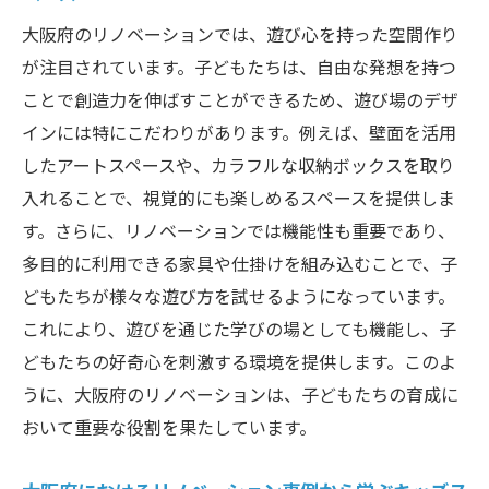
屋改善の秘訣
大阪府のリノベーションでは、遊び心を持った空間作り
リノベーションで子どもたちの想像力を育む大
が注目されています。子どもたちは、自由な発想を持つ
阪府の事例紹介
ことで創造力を伸ばすことができるため、遊び場のデザ
大阪府のリノベーションで創られた想像力
インには特にこだわりがあります。例えば、壁面を活用
あふれる空間
したアートスペースや、カラフルな収納ボックスを取り
具体例で知る大阪府のクリエイティブなリ
入れることで、視覚的にも楽しめるスペースを提供しま
ノベーション
す。さらに、リノベーションでは機能性も重要であり、
大阪府で実現した想像力を刺激するリノベ
多目的に利用できる家具や仕掛けを組み込むことで、子
ーション事例
どもたちが様々な遊び方を試せるようになっています。
これにより、遊びを通じた学びの場としても機能し、子
リノベーションで実現する大阪府の子ども
どもたちの好奇心を刺激する環境を提供します。このよ
たちの夢の空間
うに、大阪府のリノベーションは、子どもたちの育成に
大阪府のリノベーション事例から学ぶ創造
おいて重要な役割を果たしています。
的な遊び場
大阪府の成功事例から見るリノベーション