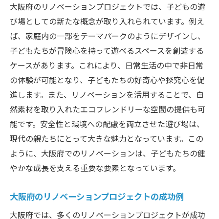
る安全な空間
大阪府のリノベーションプロジェクトでは、子どもの遊
び場としての新たな概念が取り入れられています。例え
大阪府で実現するリノベーションによる理想の
ば、家庭内の一部をテーマパークのようにデザインし、
キッズスペース
子どもたちが冒険心を持って遊べるスペースを創造する
リノベーションで築く大阪府の夢のキッズ
ケースがあります。これにより、日常生活の中で非日常
スペース
の体験が可能となり、子どもたちの好奇心や探究心を促
理想の空間を実現する大阪府のリノベーシ
進します。また、リノベーションを活用することで、自
ョンプロジェクト
然素材を取り入れたエコフレンドリーな空間の提供も可
大阪府のリノベーションで実現する理想の
能です。安全性と環境への配慮を両立させた遊び場は、
遊び場
現代の親たちにとって大きな魅力となっています。この
大阪府のリノベーション事例に学ぶ理想の
ように、大阪府でのリノベーションは、子どもたちの健
デザイン
やかな成長を支える重要な要素となっています。
リノベーションで創る大阪府の理想的な子
ども空間
大阪府のリノベーションプロジェクトの成功例
大阪府でのリノベーションがもたらす理想
大阪府では、多くのリノベーションプロジェクトが成功