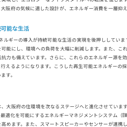
補助金制度を活用したリノベーションの推進
、大阪府の気候に適した設計が、エネルギー消費を一層抑
大阪府で注目のリノベーションZEHが持つ未来への可能性
エネルギー自給自足を目指す住宅の可能性
続可能な生活
ゼロエネルギー化がもたらす環境へのインパクト
エネルギーの導入が持続可能な生活の実現を後押ししてい
大阪府が直面する課題とZEHによる解決策
を可能にし、環境への負荷を大幅に削減します。また、こ
次世代住宅としてのZEHの魅力
抵抗力も備えています。さらに、これらのエネルギー源を
社会に広がるリノベーションZEHの波
に行えるようになります。こうした再生可能エネルギーの
未来の住まい作りに不可欠なテクノロジー
います。
エネルギー効率の高い大阪府のリノベーションZEHの成功
ZEHの導入で実現した省エネ住宅の具体例
大阪府内で評判の高いリノベーションプロジェクト
、大阪府の住環境を次なるステージへと進化させています
エネルギーマネジメントシステムの活用法
最適化を可能にするエネルギーマネジメントシステム（E
地域の特性を活かしたZEH設計事例
を高めます。また、スマートスピーカーやセンサーが連携