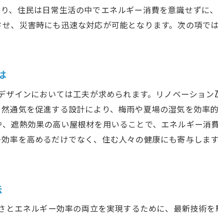
リノベーションで得られる経済的効果
より、住民は日常生活の中でエネルギー消費を意識せずに
させ、災害時にも迅速な対応が可能となります。次の項で
住民の満足度を高める成功の秘訣
未来の住環境を見据えた大阪府のリノベーションZEHの挑
気候変動に対応するためのZEHの役割
は
持続可能な社会を目指した取り組み
大阪府の特性に合ったリノベーション戦略
のデザインにおいては工夫が求められます。リノベーションZ
自然通気を促進する設計により、梅雨や夏場の湿気を効率
ZEHがもたらす生活の質向上
や、遮熱効果の高い屋根材を用いることで、エネルギー消
次世代のための環境負荷低減技術の導入
ー効率を高めるだけでなく、住む人々の健康にも寄与しま
長期的な視点でのリノベーションの可能性
大阪府の住まいをよりエコにするリノベーションZEHの効
環境に優しいZEHの経済効果
法
省エネ技術で電気代を削減する方法
適さとエネルギー効率の両立を実現するために、最新技術
住まい全体のエネルギー効率化の取り組み