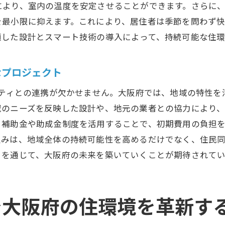
により、室内の温度を安定させることができます。さらに
再生可能エネルギーの活用事例
を最小限に抑えます。これにより、居住者は季節を問わず
環境に配慮した建材の選び方
適した設計とスマート技術の導入によって、持続可能な住環
住環境を快適にするエコリノベーションの利点
リノベーションZEHで大阪府の生活スタイルが進化する理
なプロジェクト
スマートホーム技術がもたらす利便性
ニティとの連携が欠かせません。大阪府では、地域の特性
ZEHによる生活コストの最適化
域のニーズを反映した設計や、地元の業者との協力により
住民の健康を支えるエコな住まい
補助金や助成金制度を活用することで、初期費用の負担を
エネルギー自給型住宅が実現する安心感
組みは、地域全体の持続可能性を高めるだけでなく、住民
新しいライフスタイルの提案
トを通じて、大阪府の未来を築いていくことが期待されてい
コミュニティと連携した持続可能な生活
大阪府のリノベーションZEHが生み出す持続可能な住まい
Hで大阪府の住環境を革新す
長期的に持続可能な住宅の特長
地球環境と調和する住まい作り