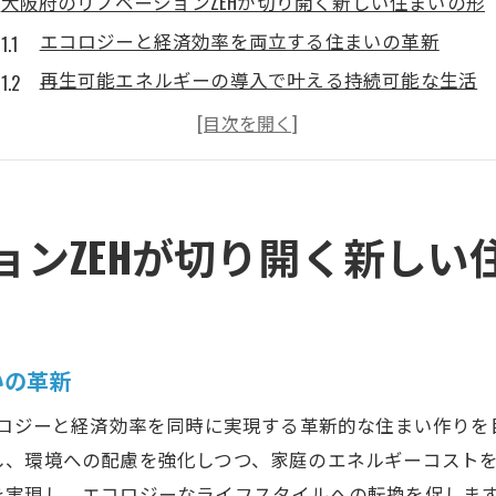
大阪府のリノベーションZEHが切り開く新しい住まいの形
エコロジーと経済効率を両立する住まいの革新
再生可能エネルギーの導入で叶える持続可能な生活
スマート技術が支える未来の住環境
大阪府の気候に適したZEHのデザインとは
快適さとエネルギー効率を両立する方法
地元コミュニティと連携した持続可能なプロジェクト
ョンZEHが切り開く新しい
リノベーションZEHで大阪府の住環境を革新する取り組み
リノベーションZEHの普及を促進するための政策
サステナビリティを重視した住宅改修の実践例
いの革新
エネルギー効率向上のための技術革新
コロジーと経済効率を同時に実現する革新的な住まい作り
地域経済を活性化させるリノベーションZEHの効果
し、環境への配慮を強化しつつ、家庭のエネルギーコスト
住民の生活を豊かにするリノベーションの成功事例
を実現し、エコロジーなライフスタイルへの転換を促しま