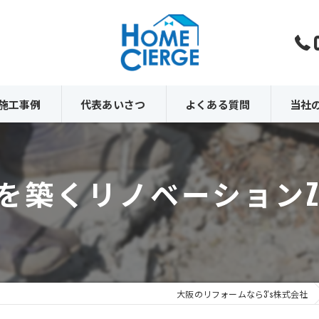
施工事例
代表あいさつ
よくある質問
当社
内装
を築くリノベーションZ
外壁
外構
原状回
解体
大阪のリフォームなら3's株式会社