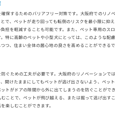
策
ペットと一緒に楽しむガーデンスペース
を確保するためのバリアフリー対策です。大阪府でのリノ
ペットのための特別なリラクゼーションエリア
ことで、ペットが走り回っても転倒のリスクを最小限に抑え
ペットの健康を保つための環境作り
の負担を軽減することも可能です。また、ペット専用のス
ペットと共同生活のためのデザインインスピレーション
す。特に高齢のペットや小型犬にとっては、このような配
しつつ、住まい全体の居心地の良さを高めることができる
を防ぐための工夫が必要です。大阪府のリノベーションで
は、開けたままにしてもペットが逃げ出さないよう、ペッ
ペットがドアの隙間から外に出てしまうのを防ぐことがで
込むことで、ペットが飛び越える、または掘って逃げ出す
活を楽しむことができます。