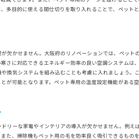
ペットに優しい照明計画
に、多目的に使える間仕切りを取り入れることで、ペット
トと一緒に快適に過ごせるリノベーションプランのご紹介
ペット専用スペースの活用方法
ペットが楽しめる屋内の遊び場
ペットのための収納アイデア
理が欠かせません。大阪府のリノベーションでは、ペット
ペットのためのプライバシーゾーン設計
の寒さに対応できるエネルギー効率の良い空調システムは
ペットとの生活をより便利にするテクノロジー
機や換気システムを組み込むことも考慮に入れましょう。
ペットの健康を維持するための水回りの工夫
ことが可能となります。ペット専用の温度設定機能がある
トのために考慮した滑りにくい床材を使った大阪府のリノ
ペットに優しいフローリングの選び方
床材のメンテナンスと長持ちさせるポイント
ア
ペットの足腰に優しい快適な床材
ンドリーな家電やインテリアの導入が欠かせません。例え
ペットのための抗菌・防臭性能を持つ床材
。また、掃除機もペット用の毛を効率良く吸引できるもの