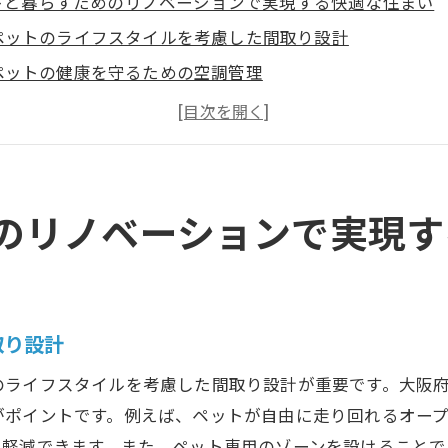
トと暮らすためのリノベーションで実現する快適な住まい
ペットのライフスタイルを考慮した間取り設計
ペットの健康を守るための空調管理
ペットフレンドリーな家電とインテリア
ペットとのコミュニケーションを促進するスペース
ペットのストレスを軽減するための音環境
ペットと人が共に楽しめる庭のデザイン
のリノベーションで実現す
府でのリノベーションでペットのための安全な住環境を作
ペットの安全を考えたバリアフリー対策
ペットの逃走を防ぐための工夫
取り設計
ペットのための耐久性のある素材選び
のライフスタイルを考慮した間取り設計が重要です。大阪
ペットのストレスを軽減する静音設計
がポイントです。例えば、ペットが自由に走り回れるオー
ペットのアレルギー対策と空気清浄
を軽減できます。また、ペット専用のゾーンを設けることで