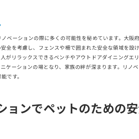
ペットのための安全で楽しいアウトドアスペース
ペットケアをサポートする収納システム
ン
ペットと家族の健康を守るエコフレンドリーな素材選び
リノベーションの際に多くの可能性を秘めています。大阪
府でリノベーションする際に知っておきたいペットのため
の安全を考慮し、フェンスや柵で囲まれた安全な領域を設
ペットのためのリノベーションにおける法規制
、人がリラックスできるベンチやアウトドアダイニングエ
ペットの年齢に合わせたリノベーション計画
ュニケーションの場となり、家族の絆が深まります。リノベ
ペットの体型に応じた住宅の工夫
可能です。
ペットとの共生をサポートするプロのアドバイス
ペットの健康を考慮した素材とデザイン
ションでペットのための安
ペットの福祉を考えたソリューション
トと共に過ごすための大阪府のリノベーションプランの魅
ペットと楽しむための屋内遊び場の設計
ペットのための快適な居住空間の提案