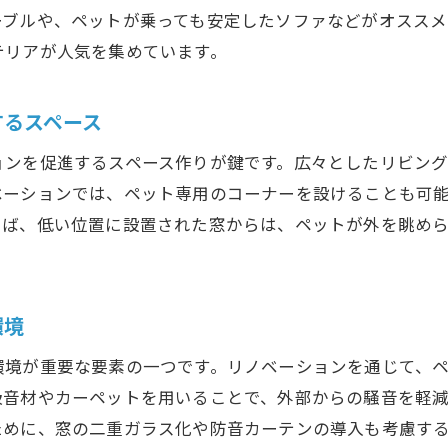
ペットが自由に走り回れる空間づくり
ーブルや、ペットが乗っても安定したソファなどがオススメ
テリアが人気を集めています。
ペットの爪による傷を防ぐ床材選択
ト専用スペースを取り入れた大阪府でのリノベーション事
するスペース
ペットのための専用寝室の設計
ペットの食事スペースの工夫
ョンを促進するスペース作りが鍵です。広々としたリビン
ペットのケアスペースの設置ポイント
ベーションでは、ペット専用のコーナーを設けることも可
えば、低い位置に設置された窓からは、ペットが外を眺め
ペットが安心して過ごせるクレートスペース
ペット専用バルコニーの活用方法
ペットの個性に合わせたカスタムスペース
環境
トと家族全員が快適に過ごせるリノベーションのポイント
環境が重要な要素の一つです。リノベーションを通じて、
ペットと共に過ごす家族のためのリビング設計
吸音材やカーペットを用いることで、外部からの騒音を軽
ペットのための安心できる寝室環境
ために、窓の二重ガラス化や防音カーテンの導入も考慮す
ペットと家族の交流を深める共有スペース