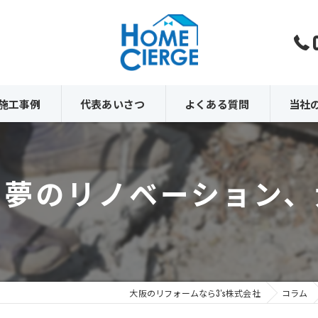
施工事例
代表あいさつ
よくある質問
当社
内装
む夢のリノベーション、
外壁
外構
原状回
解体
大阪のリフォームなら3's株式会社
コラム