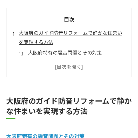
目次
大阪府のガイド防音リフォームで静かな住まい
を実現する方法
大阪府特有の騒音問題とその対策
効果的な防音リフォームの計画作成
大阪府で選ぶ防音素材のポイント
都市部における防音リフォームの必要性
施工業者選びのコツと注意点
大阪府のガイド防音リフォームで静か
アフターケアで防音効果を長持ちさせる方
な住まいを実現する方法
法
壁と床の防音リフォーム大阪府で騒音から解放
される秘訣
大阪府特有の騒音問題とその対策