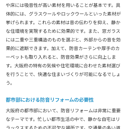
や床には吸音性が高い素材を用いることが基本です。具
成功事例から学ぶ防音リフォームの秘訣
体的には、グラスウールやロックウールといった素材が
大阪府での防音リフォーム成功事例の分析
挙げられます。これらの素材は音の伝わりを抑え、静か
実際のリフォーム事例による防音効果の検
な住環境を実現するために効果的です。また、窓ガラス
証
には二重や三重構造のものを選ぶと、外部からの音を効
成功を収めた防音リフォームのケーススタ
果的に遮断できます。加えて、防音カーテンや厚手のカ
ディ
ーペットも取り入れると、防音効果がさらに向上しま
大阪府の実例に学ぶ効果的な防音対策
す。大阪府の特有の気候や住宅環境に合わせた素材選び
成功事例から導き出すリフォームのポイン
を行うことで、快適な住まいづくりが可能になるでしょ
ト
う。
大阪府の住宅に最適な防音リフォームの選び方
都市部における防音リフォームの必要性
住まいに合わせた素材選びのポイント
大阪府の住宅環境に適した防音リフォーム
大阪府の都市部において、防音リフォームは非常に重要
なテーマです。忙しい都市生活の中で、静かな自宅はリ
目的に応じた防音リフォームの選定方法
ラックスするための不可欠な場所です。交通量の多い道
防音リフォームに必要な専門知識の活用