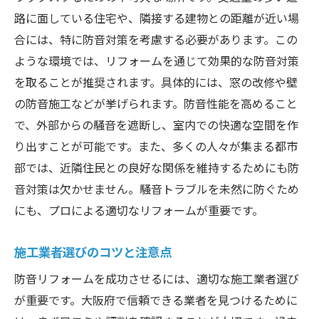
路に面している住宅や、隣接する建物との距離が近い場
住宅タイプ別の防音リフォーム提案
合には、特に防音対策を考慮する必要があります。この
大阪府での防音リフォームに最適な選択肢
ような環境では、リフォームを通じて効果的な防音対策
防音リフォームで大阪府の生活品質を向上させ
を取ることが推奨されます。具体的には、窓の改修や壁
る方法
の防音施工などが挙げられます。防音性能を高めること
防音リフォームで得られる暮らしのメリッ
で、外部からの騒音を遮断し、室内での快適な空間を作
ト
り出すことが可能です。また、多くの人々が集まる都市
大阪府の生活環境を劇的に変えるリフォー
部では、近隣住民との良好な関係を維持するためにも防
ム
音対策は欠かせません。騒音トラブルを未然に防ぐため
生活の質を高めるための防音リフォームの
にも、プロによる適切なリフォームが重要です。
必要性
施工業者選びのコツと注意点
大阪府での快適な住まいを実現する方法
防音リフォームを成功させるには、適切な施工業者選び
防音リフォームで生活空間をリフレッシュ
が重要です。大阪府で信頼できる業者を見つけるために
大阪府での生活を豊かにする防音対策