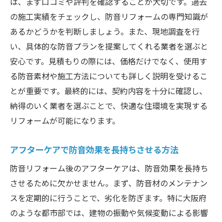
は、まず口コミや評判を確認することが大切です。過去
大阪府で実現するリフォームによる静かな暮ら
の施工実績をチェックし、防音リフォームの専門知識が
し
あるかどうかを判断しましょう。また、現地調査を行
静かな暮らしを叶えるリフォームの実践例
い、具体的な防音プランを提案してくれる業者を選ぶと
大阪府の住まいで静寂を保つ方法
安心です。見積もりの際には、価格だけでなく、使用す
リフォームで実現する理想の住環境
る防音素材や施工方法についても詳しく説明を受けるこ
大阪府で静かに暮らすための計画と施工
とが重要です。最終的には、契約内容を十分に確認し、
居心地の良い生活空間を作り上げるポイン
納得のいく業者を選ぶことで、快適な住環境を実現する
ト
リフォームが可能になります。
リフォームで叶える大阪府の静かな暮らし
アフターケアで防音効果を長持ちさせる方法
防音リフォーム後のアフターケアは、防音効果を長持ち
させるために欠かせません。まず、防音材のメンテナン
スを定期的に行うことで、劣化を防ぎます。特に大阪府
のような都市部では、建物の振動や気候変動による影響