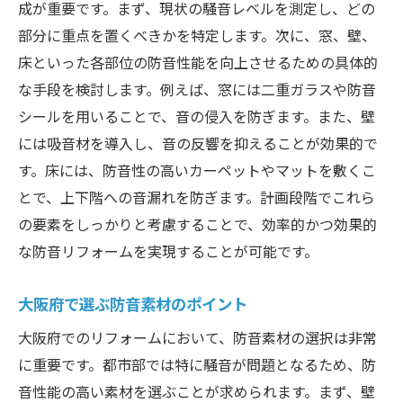
案
成が重要です。まず、現状の騒音レベルを測定し、どの
防音リフォームで叶えるリラックス空間
部分に重点を置くべきかを特定します。次に、窓、壁、
床といった各部位の防音性能を向上させるための具体的
大阪府の防音リフォームで健康的な生活を
な手段を検討します。例えば、窓には二重ガラスや防音
実現
シールを用いることで、音の侵入を防ぎます。また、壁
大阪府の都市部ならではの防音リフォーム対策
には吸音材を導入し、音の反響を抑えることが効果的で
都市部特有の騒音対策の重要性
す。床には、防音性の高いカーペットやマットを敷くこ
大阪府の都市環境に合わせたリフォーム戦
とで、上下階への音漏れを防ぎます。計画段階でこれら
略
の要素をしっかりと考慮することで、効率的かつ効果的
交通音から解放される防音リフォームの方
な防音リフォームを実現することが可能です。
法
住環境改善を目指す防音施工のポイント
大阪府で選ぶ防音素材のポイント
都市部での効果的な防音リフォーム事例
大阪府でのリフォームにおいて、防音素材の選択は非常
大阪府の都市生活に最適な防音対策
に重要です。都市部では特に騒音が問題となるため、防
効果的な防音リフォーム大阪府での成功事例
音性能の高い素材を選ぶことが求められます。まず、壁