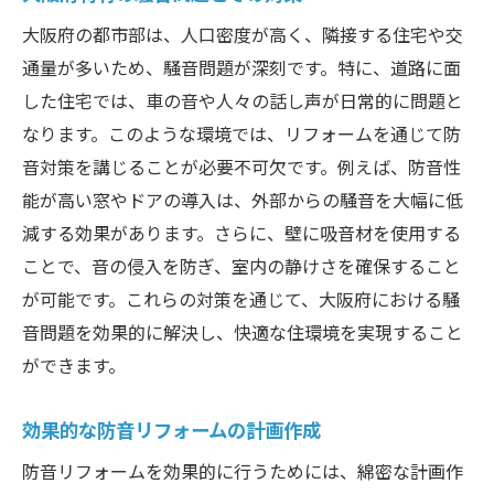
壁の防音リフォームで得られる静寂
大阪府の都市部は、人口密度が高く、隣接する住宅や交
床材選びで防音効果を最大化する方法
通量が多いため、騒音問題が深刻です。特に、道路に面
リノベーションで音漏れを防ぐ施工ポイン
した住宅では、車の音や人々の話し声が日常的に問題と
ト
なります。このような環境では、リフォームを通じて防
音対策を講じることが必要不可欠です。例えば、防音性
大阪府の住環境に適した床防音材の選択
能が高い窓やドアの導入は、外部からの騒音を大幅に低
壁の防音リフォームで快適さを向上
減する効果があります。さらに、壁に吸音材を使用する
音漏れを防ぐ壁と床の一貫した対策
ことで、音の侵入を防ぎ、室内の静けさを確保すること
リフォームで叶える大阪府の快適な防音空間
が可能です。これらの対策を通じて、大阪府における騒
大阪府の住まいに最適な静かな空間作り
音問題を効果的に解決し、快適な住環境を実現すること
防音リフォームで得られる生活の質向上
ができます。
静かな空間を実現するためのリフォーム計
画
効果的な防音リフォームの計画作成
快適な暮らしを支える防音リフォームの提
防音リフォームを効果的に行うためには、綿密な計画作