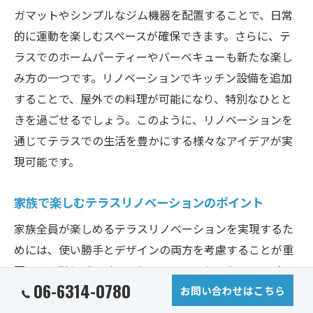
ガマットやシンプルなジム機器を配置することで、日常
的に運動を楽しむスペースが確保できます。さらに、テ
ラスでのホームパーティーやバーベキューも新たな楽し
み方の一つです。リノベーションでキッチン設備を追加
することで、屋外での料理が可能になり、特別なひとと
きを過ごせるでしょう。このように、リノベーションを
通じてテラスでの生活を豊かにする様々なアイデアが実
現可能です。
家族で楽しむテラスリノベーションのポイント
家族全員が楽しめるテラスリノベーションを実現するた
めには、使い勝手とデザインの両方を考慮することが重
要です。例えば、バーベキューエリアやアウトドアダイ
06-6314-0780
ニングスペースを設けることで、家族団らんの時間が増
お問い合わせはこちら
えます。また、子供たちが安全に遊べるスペースを確保