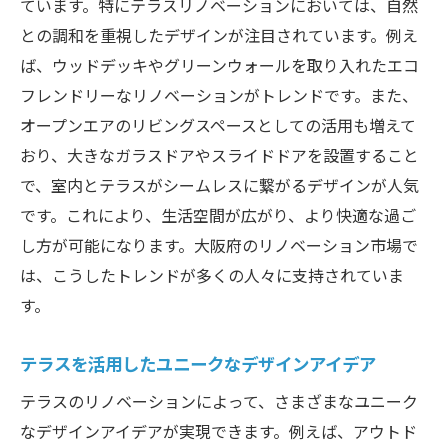
ています。特にテラスリノベーションにおいては、自然
ガーデニングスペースとしてのテラスリノ
との調和を重視したデザインが注目されています。例え
ベーション
ば、ウッドデッキやグリーンウォールを取り入れたエコ
ホームオフィスとしてのテラス活用アイデ
フレンドリーなリノベーションがトレンドです。また、
ア
オープンエアのリビングスペースとしての活用も増えて
おり、大きなガラスドアやスライドドアを設置すること
バーベキュースペースに変えるリノベーシ
で、室内とテラスがシームレスに繋がるデザインが人気
ョンのコツ
です。これにより、生活空間が広がり、より快適な過ご
キッズプレイエリアとしてのテラスリノベ
し方が可能になります。大阪府のリノベーション市場で
ーション
は、こうしたトレンドが多くの人々に支持されていま
リラックススペースとしてのテラスの活用
す。
法
リノベーションでテラスを魅力的なスペースに
テラスを活用したユニークなデザインアイデア
照明を工夫してテラスを演出する方法
テラスのリノベーションによって、さまざまなユニーク
テラスを彩るインテリアコーディネート術
なデザインアイデアが実現できます。例えば、アウトド