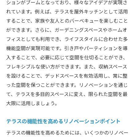
ションがブームとなっており、様々なアイデアが実現さ
実現するテラス
れています。例えば、テラスを屋外キッチンとして活用
小さなテラスを最大限に活用するリノベー
することで、家族や友人とのバーベキューを楽しむこと
ション術
ができます。さらに、ガーデニングスペースやホームオ
テラスで楽しむホームガーデンの作り方
フィスとしても利用でき、ライフスタイルに合わせた多
読書やリラックスに最適なテラス空間の提
機能空間が実現可能です。引き戸やパーティションを導
案
入することで、必要に応じて空間を仕切ることができ、
フレキシブルな使い方ができます。また、収納スペース
季節に合わせたテラスデザインのアイデア
を設けることで、デッドスペースを有効活用し、常に整
テラスで趣味を楽しむためのリノベーショ
った空間を保つことができます。リノベーションを通じ
ンプラン
て、テラスを多目的スペースに変え、限られた空間を最
リノベーションでテラスを活用する方法とは
大限に活用しましょう。
リノベーションのプロセスとテラス活用の
基本
テラスの機能性を高めるリノベーションポイント
テラスリノベーションに必要な準備と計画
テラスの機能性を高めるためには、いくつかのリノベー
予算内で実現するテラスリノベーションの