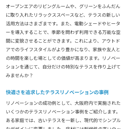
大阪府のリノベーション専門家に聞くテラ
オープンエアのリビングルームや、グリーンをふんだん
ス活用法
に取り入れたリラックススペースなど、テラスの新しい
リノベーションで広がるテラス活用の可能性
活用方法はさまざまです。また、電動シェードやヒータ
ーを導入することで、季節を問わず利用できる万能な空
リノベーションで可能になるテラスの多様
間に変貌させることができます。これにより、アウトド
な使い道
アでのライフスタイルがより豊かになり、家族や友人と
テラスでの新しいライフスタイル提案
の時間を楽しむ場としての価値が高まります。リノベー
家族で楽しむテラスリノベーションのポイ
ションを通じて、自分だけの特別なテラスを作り上げて
ント
みませんか？
ペットと暮らすためのテラスリノベーショ
ンアイデア
快適さを追求したテラスリノベーションの事例
趣味の空間としてのテラスの活用法
リノベーションの成功例として、大阪府内で実施された
リノベーションで実現する環境に優しいテ
いくつかのテラスリノベーション事例をご紹介します。
ラス
ある家庭では、古いテラスを一新し、現代的でシンプル
リノベーションでテラスが変わる事例紹介
なデザインに変更しました。床材には耐候性の高いウッ