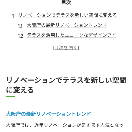
目次
リノベーションでテラスを新しい空間に変える
大阪府の最新リノベーショントレンド
テラスを活用したユニークなデザインアイ
デア
リノベーションで広がるテラスの可能性
快適さを追求したテラスリノベーションの
事例
リノベーションでテラスを新しい空間
テラスを多目的スペースに変えるリノベー
に変える
ション術
テラスの機能性を高めるリノベーションポ
イント
大阪府の最新リノベーショントレンド
リノベーションで実現するテラスの使い方
大阪府では、近年リノベーションがますます人気となっ
アウトドアリビングとしてのテラス活用法